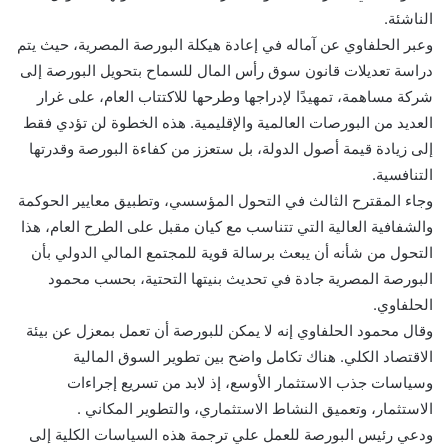
الناشئة.
وعبر الحلفاوي عن آماله في إعادة هيكلة البورصة المصرية، حيث يتم
دراسة تعديلات قانون سوق رأس المال للسماح بتحويل البورصة إلى
شركة مساهمة، تمهيدًا لإدراجها وطرحها للاكتتاب العام، على غرار
العديد من البورصات العالمية والإقليمية. هذه الخطوة لن تؤدي فقط
إلى زيادة قيمة أصول الدولة، بل ستعزز من كفاءة البورصة وقدرتها
التنافسية.
وجاء المقترح الثالث في التحول المؤسسي، وتطبيق معايير الحوكمة
والشفافية العالية التي تتناسب مع كيان مقبل على الطرح العام، هذا
التحول من شأنه أن يبعث برسالة قوية للمجتمع المالي الدولي بأن
البورصة المصرية جادة في تحديث بنيتها التحتية، بحسب محمود
الحلفاوي.
وقال محمود الحلفاوي إنه لا يمكن للبورصة أن تعمل بمعزل عن بيئة
الاقتصاد الكلي. هناك تكامل واضح بين تطوير السوق المالية
وسياسات جذب الاستثمار الأوسع، إذ لابد من تسريع إجراءات
الاستثمار، وتعميق النشاط الاستثماري، والتطوير المكاني .
ودعي رئيس البورصة للعمل علي ترجمة هذه السياسات الكلية إلى