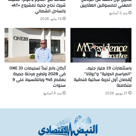
المهني للمسوقين العقاريين
شريك نجاح جديدا لمشروع «AT»
بالساحل الشمالي
منذ 3 أسابيع
15 مايو، 2026
باستثمارات 19 مليار جنيه..
أركان بالم تبدأ تسليمات ONE 33
“المراسم الدولية” و”روتانا”
فى 2028 وتطرح مرحلة جديدة
يُقدمان أول ﺗﺠﺮﺑﺔ ﺳﻜﻨﻴﺔ ﻓﻨﺪﻗﻴﺔ
بمقدم 5% وبالتقسيط على 9
متكاملة
سنوات
21 يونيو، 2026
منذ 4 أسابيع