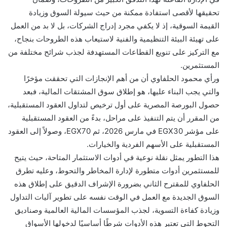
تحقيقها لأقصى استفادة ممكنة من حيث سيولة السوق وزيادة
القيمة السوقية، إذ لا يكفي مجرد إدراج الشركات، بل لا بد من العمل
على تهيئة البيئة التنظيمية والفنية لاستيعاب هذه الطروحات بنجاح،
مع التركيز على تنويع القطاعات المستهدفة لجذب شرائح مختلفة من
المستثمرين.
ورأي محمود الحلفاوي أن من أهم الإنجازات التي تحققت مؤخرًا
والتي يجب البناء عليها، هو إطلاق سوق المشتقات المالية، فبعد
حصول البورصة المصرية على أول ترخيص لتداول العقود المستقبلية،
من المقرر أن يتم التنفيذ على مراحل، بدءً من العقود المستقبلية
على مؤشر EGX30 في مارس 2026، ثم EGX70، وصولاً إلى العقود
المستقبلية على الأسهم الفردية والخيارات.
هذا التطور يمثل نقلة نوعية في أدوات الاستثمار المتاحة، حيث يتيح
للمستثمرين أدوات متطورة لإدارة المخاطر والتحوط، وعليه تطرق
الحلفاوي للمقترح الثاني بضرورة الإشراف الدقيق على إطلاق هذه
السوق الجديدة مع العمل في الوقت نفسه على تطوير آليات التداول
وزيادة كفاءة التسوية، لجذب المؤسسات المالية العالمية وصناديق
التحوط التي تعتبر هذه الأدوات شرطًا أساسيًا لدخولها الأسواق