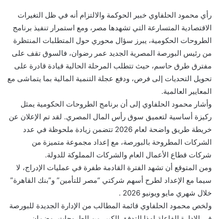
رأي محمود الحلفاوي خبير الحوكمة والالتزام أنه في ظل التغيرات
الاقتصادية المتسارعة التي تشهدها مصر، ومع استمرار تنفيذ برنامج
الطروحات الحكومية، يبرز سؤال محوري حول المتطلبات المنتظرة
من رئيس البورصة المصرية الجديد عمر رضوان، فالسوق تقف على
مفترق طرق حاسم، حيث تتطلب المرحلة الحالية قيادة قادرة على
تحويل التحديات إلى فرص، ودفع عجلة التنمية المالية بما يتماشى مع
المعايير العالمية.
وأشار محمود الحلفاوي إلى أن برنامج الطروحات الحكومية يمثل
ركيزة أساسية لتعميق سوق رأس المال المصري. لقد تم الإعلان عن
خريطة طريق واضحة لعام 2026 تتضمن زيادة ملحوظة في عدد
الشركات المطروحة بالبورصة، مع إعداد مجموعة متميزة من
شركات قطاع الأعمال العام والشركات المملوكة للدولة.
ومن المتوقع أن تشهد الفترة القادمة طفرة في عمليات الإدراج، لا
سيما مع الإعداد لطرح أسهم شركتي “مصر للتأمين” و”بنك القاهرة”
خلال شهري مايو ويونيو 2026 .
ولخص محمود الحلفاوي قائمة المطالب من الإدارة الجديدة للبورصة
في الإدارة الفاعلة لهذا التدفق الكبير من الطروحات، وضمان