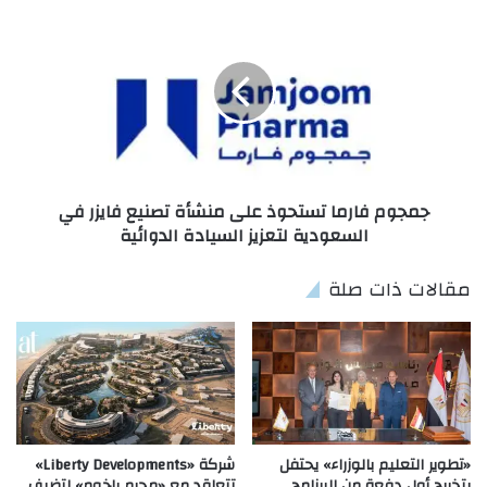
جمجوم فارما تستحوذ على منشأة تصنيع فايزر في
السعودية لتعزيز السيادة الدوائية
مقالات ذات صلة
«تطوير التعليم بالوزراء» يحتفل
شركة «Liberty Developments»
بتخريج أول دفعة من البرنامج
تتعاقد مع «محرم باخوم» لتضيف