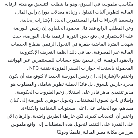
مكاسب ملموسة في السوق، وهو ما يتطلب التنسيق مع هيئة الرقابة
المالية لتطوير آليات التداول، وزيادة معدلات دوران رأس المال،
وتبسيط الإجراءات أمام المستثمرين الجدد. الإشارات إيجابية.
وعن المطلب الرابع فقد قال محمود الحلفاوي إن رئيس البورصة
عليه الاستمرار في دفع حدود الثورة الرقمية داخل البورصة، حيث
شهدت الفترة الماضية طفرة في التحول الرقمي بقطاع الخدمات
المالية غير المصرفية، بما في ذلك أنظمة التعريف الإلكترونية
والعقود الرقمية التي تسمح بفتح حسابات للمستثمرين عبر الهواتف
المحمولة باستخدام جوازات السفر المزودة بتقنية NFC .
واختتم بالإشارة إلى أن رئيس البورصة الجديد لا يُتوقع منه أن يكون
مجرد حارس للسوق، بل قائدًا لعملية تطوير شاملة، والمطلوب هو
مدير تنفيذي ماهر قادر على استغلال زخم الطروحات الحكومية،
وإطلاق ناجح لسوق المشتقات، وتحويل جوهري للبورصة إلى كيان
مساهم، مع الحفاظ على أعلى مستويات الشفافية والكفاءة.
واعتبر أن التحديات كبيرة، لكن خارطة الطريق واضحة، والرهان الآن
على القدرة على التنفيذ لتحويل هذه المتطلبات إلى واقع ملموس
يعزز من مكانة مصر المالية إقليميًا ودوليًا