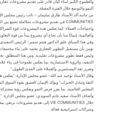
والطموح الكبير لبناء كيان قادر على تقديم مشروعات عقا
النمو والتوسع خلال الفترة المقبلة.
COMMUNITIES في تقديم مشروعات متكاملة تجمع 
واحتياجات العملاء. كما تعكس هذه المشروعات قوة الشراكات
والعالمية، إيمانًا منا بأن نجاح أي مشروع يبدأ من قوة التعا
نؤمن بأن مستقبل التطوير العقاري يعتمد على بناء مجتمعات 
وليس فقط تطوير مشروعات تقليدية. ومن هذا المنطلق، نح
التنفيذ، والرؤية الاستثمارية، بما يعكس طموحنا في بناء ع
وتعزيز ثقة المستثمرين والعملاء على المدى الطويل.”
وقال الأستاذ توحيد عبد الله- عضو مجلس الإدارة: “يعكس هذا 
الثقة وتبادل الخبرات” ويؤكد الإيمان العميق بقوة السوق 
المعايير العالمية، بما يعزز فرص النمو ويعكس رؤية مشترك
وأضاف الأستاذ سعيد غانم السويدي، عضو مجلس الإدارة: 
خلال VIE COMMUNITIES إلى تقديم مشروع
وشراكات استراتيجية فعالة.