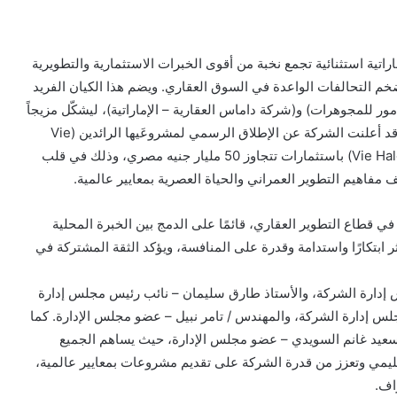
هي شراكة مصرية–إماراتية استثنائية تجمع نخبة من أقوى الخبرات الاستثمارية والتطويرية
ضخم التحالفات الواعدة في السوق العقاري. ويضم هذا الكيان الفريد
ر للمجوهرات) و(شركة داماس العقارية – الإماراتية)، ليشكّل مزيجاً
غير مسبوق من الرؤى والخبرات والطموحات الاستثمارية. وقد أعلنت الشركة عن الإطلاق الرسمي لمشروعَيها الرائدين (Vie
Collective) باستثمارات تتجاوز 100 مليار جنيه مصري، و(Vie Halo) باستثمارات تتجاوز 50 مليار جنيه مصري، وذلك في قلب
فاهيم التطوير العمراني والحياة العصرية بمعايير عالمية.
ي قطاع التطوير العقاري، قائمًا على الدمج بين الخبرة المحلية
 ابتكارًا واستدامة وقدرة على المنافسة، ويؤكد الثقة المشتركة في
س إدارة الشركة، والأستاذ طارق سليمان – نائب رئيس مجلس إدارة
لس إدارة الشركة، والمهندس / تامر نبيل – عضو مجلس الإدارة. كما
 سعيد غانم السويدي – عضو مجلس الإدارة، حيث يساهم الجميع
ليمي وتعزز من قدرة الشركة على تقديم مشروعات بمعايير عالمية،
اف.