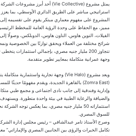
استراتيجي مباشر على الطريق الدائري الأوسطي، بما يعزز س
المشروع على مفهوم معماري مبتكر يقوم على تقسيمه إلى م
مميز، مع الحفاظ على وحدة الرؤية العامة للمخطط الرئيسي.
الفيلات، التوين هاوس، التاون هاوس، الدوبلكس، وصولًا إلى 
شرائح مختلفة من العملاء ويحقق توازنًا بين الخصوصية ون
وجهة عمرانية متكاملة بمعايير تطوير متقدمة.
(Zomra East) بالقاهرة الجديدة، ويقدم مفهومًا حد
وإدارية وفندقية إلى جانب نادى اجتماعى و مجمع طبي متكام
استثماراته 50 مليار جنيه مصري، بما يعكس توجه ا
للسوق المصري.
وصرح الأستاذ تامر عبدالشافي – رئيس مجلس إدارة الشركة ” 
تكامل الخبرات والرؤى بين الجانبين المصري والإماراتي” معر