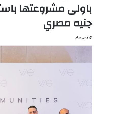
جنيه مصري
هاني همام