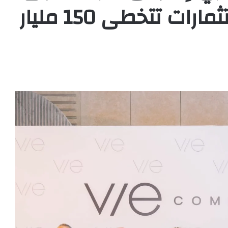
باولى مشروعتها باستثمارات تتخطى 150 مليار