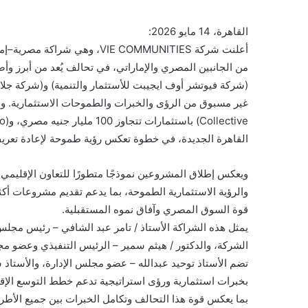
القاهرة، 14 مايو 2026:
أعلنت شركة VIE COMMUNITIES، و
من الجانبين المصري والإماراتي، في تحالف يُعد من أبرز وأ
(شركة فيوتشر أوف ايجيبت للأستثمار والتنمية) و(شركة جلامو
القاهرة الجديدة، في خطوة تعكس رؤية طموحة لإعادة تعريف م
ويعكس إطلاق المشروعين نموذجًا متطورًا للتعاون الإقليمي ف
والرؤية الاستثمارية الطموحة، بما يدعم تقديم مشروعات أكثر
قوة السوق المصري وآفاق نموه المستقبلية.
يمثل هذه الشراكة الأستاذ / تامر عبد الشافي – رئيس مجل
الشركة، والدكتور / هيثم سمير – الرئيس التنفيذي وعضو مج
تضم الأستاذ توحيد عبدالله – عضو مجلس الإدارة، والأستاذ
بخبرات استثمارية ورؤى استراتيجية تدعم خطط التوسع الإق
بما يعكس قوة هذا التحالف وتكامل الخبرات بين جميع الأطر