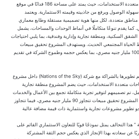
يمثل مشروع (Vie Collective) أحد أبرز مشروعات الشركة متعددة الاستخدامات، حيث يمتد على مساحة 186 فدانًا في موقع
هولة الوصول ويرفع من جاذبيته وقيمته الاستثمارية. ويعتمد
ناطق متعددة، لكل منها هوية تصميمية مستقلة وطابع معماري
 كما يقدم تنوعًا متكاملًا في أنماط الوحدات والمساحات، يشمل
الشقق السكنية، ومنطقة تجارية وإدارية وفندقية، بما يلبي احتياجات
مط الحياة المجتمعي الحديث. ويستهدف المشروع تحقيق مبيعات
تتجاوز 200 مليار جنيه مصري، بإجمالي استثمارات يتخطى 100 مليار جنيه مصري، بما يعكس حجمه وطموح الشركة في تقديم
ويعد مشروع (Vie Halo) وجهة تجارية واستثمارية متكاملة يتم تطويرها بالشراكة مع شركة (Nations of the Sky) داخل مشروع
يثًا للمساحات متعددة الاستخدامات، حيث يضم المشروع منطقة تجارية
ل، تم تصميمهم لتوفير تجربة متكاملة تجمع بين الأعمال والخدمات
والضيافة والرعاية الطبية في بيئة واحدة متطورة. ويستهدف المشروع تحقيق مبيعات تتجاوز 90 مليار جنيه مصري، فيما تتجاوز
لشركة نحو تطوير مشروعات تجارية واستثمارية ذات قيمة مضافة عالية
هذا التحالف يمثل نموذجًا قويًا للتعاون الاستثماري القائم على
بًا عن سعادته بهذا الإنجاز الذي يعكس حجم الثقة المشتركة