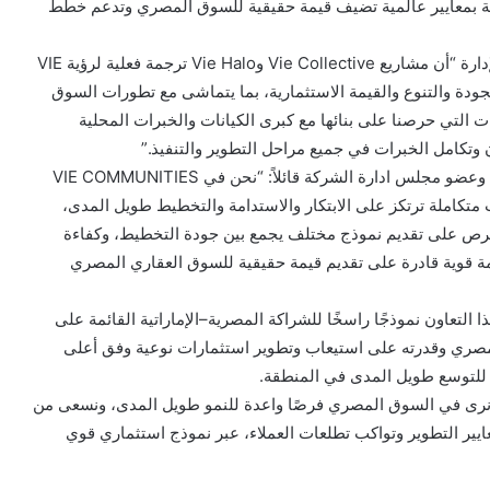
رية بمعايير عالمية تضيف قيمة حقيقية للسوق المصري وتدعم خطط
من جانبه أكد الأستاذ طارق سليمان – نائب رئيس مجلس الإدارة “أن مشاريع Vie Collective وVie Halo ترجمة فعلية لرؤية VIE
بين الجودة والتنوع والقيمة الاستثمارية، بما يتماشى مع تطورات السوق
 التي حرصنا على بنائها مع كبرى الكيانات والخبرات المحلية
ون وتكامل الخبرات في جميع مراحل التطوير والتنفيذ.”
وفي هذا السياق علق الدكتور هيثم سمير- الرئيس التنفيذي وعضو مجلس ادارة الشركة قائلاً: “نحن في VIE COMMUNITIES
متكاملة ترتكز على الابتكار والاستدامة والتخطيط طويل المدى،
رص على تقديم نموذج مختلف يجمع بين جودة التخطيط، وكفاءة
لامة قوية قادرة على تقديم قيمة حقيقية للسوق العقاري المصري
التعاون نموذجًا راسخًا للشراكة المصرية–الإماراتية القائمة على
المصري وقدرته على استيعاب وتطوير استثمارات نوعية وفق أعلى
ة للتوسع طويل المدى في المنطقة.
“نرى في السوق المصري فرصًا واعدة للنمو طويل المدى، ونسعى من
ات ترتقي بمعايير التطوير وتواكب تطلعات العملاء، عبر نموذج استثماري قوي