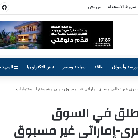
شروط الاستخدام
من نحن
في
ورصة وأسواق
طاقة
سياحة وسفر
نبض التكنولوجيا
المزيد
ي السوق المصرى عبر تحالف مصري-إماراتى غير مسبوق باولى مشروعتها باستثمارات
VIE COMMUNI تنطلق في السوق
ري-إماراتى غير مسبوق