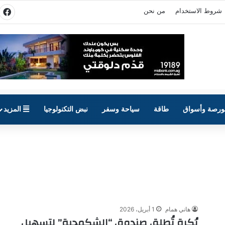
شروط الاستخدام
من نحن
في
ورصة وأسواق
طاقة
سياحة وسفر
نبض التكنولوجيا
المزيد
هاني همام
1 أبريل، 2026
بُكرة تُطلق صندوق “الشكمجية” لتسهيل