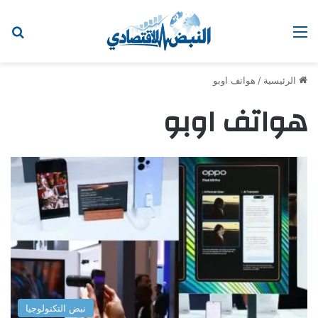
القائمة
اب
الرئيسية
/
هواتف اوبو
هواتف اوبو
نبض التكنولوجيا