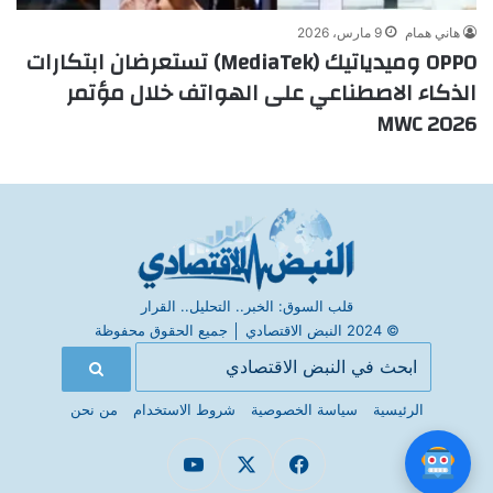
هاني همام
9 مارس، 2026
OPPO وميدياتيك (MediaTek) تستعرضان ابتكارات
الذكاء الاصطناعي على الهواتف خلال مؤتمر
MWC 2026
قلب السوق: الخبر.. التحليل.. القرار
© 2024 النبض الاقتصادي
│
جميع الحقوق محفوظة
الرئيسية
سياسة الخصوصية
شروط الاستخدام
من نحن
فيسبوك
X
يوتيوب