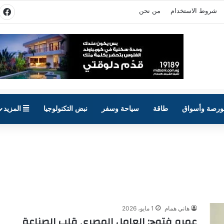
شروط الاستخدام
من نحن
في
ورصة وأسواق
طاقة
سياحة وسفر
نبض التكنولوجيا
المزيد
هاني همام
1 مايو، 2026
عمرو فتوح: العامل المصري قلب الصناعة