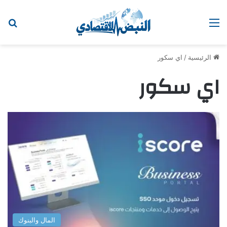
القائمة
اب
الرئيسية
/
اي سكور
اي سكور
المال والبنوك