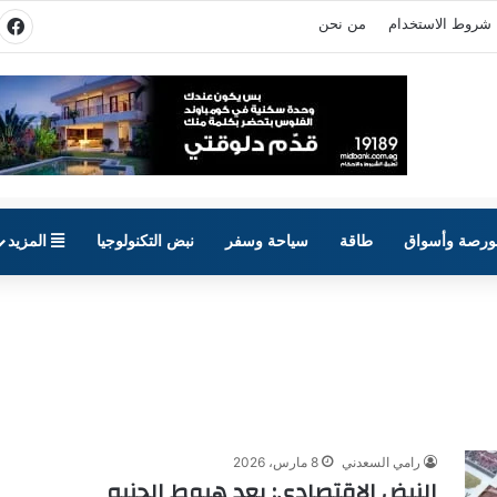
شروط الاستخدام
من نحن
في
ورصة وأسواق
طاقة
سياحة وسفر
نبض التكنولوجيا
المزيد
رامي السعدني
8 مارس، 2026
النبض الاقتصادي: بعد هبوط الجنيه