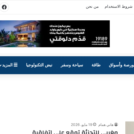
شروط الاستخدام
من نحن
في
ورصة وأسواق
طاقة
سياحة وسفر
نبض التكنولوجيا
المزيد
هاني همام
19 مايو، 2026
مغربي للتجزئة توقع على اتفاقية