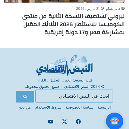
هاني همام
21 مارس، 2026
نيروبي تستضيف النسخة الثانية من منتدى
الكوميـسا للاستثمار 2026 الثلاثاء المقبل
بمشاركة مصر و17 دولة إفريقية
قلب السوق: الخبر.. التحليل.. القرار
© 2024 النبض الاقتصادي
│
جميع الحقوق محفوظة
الرئيسية
سياسة الخصوصية
شروط الاستخدام
من نحن
فيسبوك
X
يوتيوب