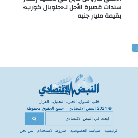
سندات قصيرة الأجل لـ«جلوبال كورب»
بقيمة مليار جنيه
ك
قلب السوق: الخبر.. التحليل.. القرار
© 2024 النبض الاقتصادي
│
جميع الحقوق محفوظة
الرئيسية
سياسة الخصوصية
شروط الاستخدام
من نحن