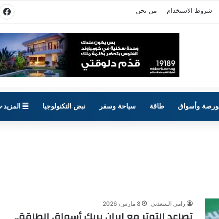
شروط الاستخدام
من نحن
في
ورصة وأسواق
طاقة
سياحة وسفر
نبض التكنولوجيا
المزيد
رامي السعدني
8 مارس، 2026
تصاعد التوتر مع إيران يربك أسواق الطاقة..