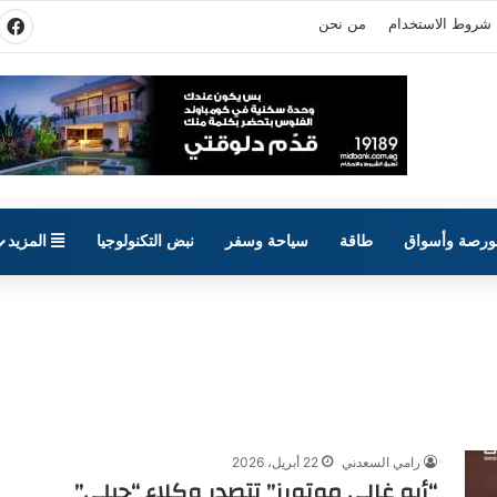
شروط الاستخدام
من نحن
في
ورصة وأسواق
طاقة
سياحة وسفر
نبض التكنولوجيا
المزيد
رامي السعدني
22 أبريل، 2026
“أبو غالي موتورز” تتصدر وكلاء “جيلي”