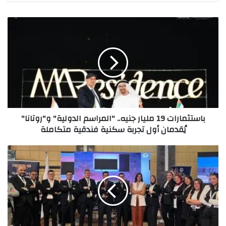
باستثمارات 19 مليار جنيه.. "المراسم الدولية" و"روتانا"
يُقدمان أول ﺗﺠﺮﺑﺔ ﺳﻜﻨﻴﺔ ﻓﻨﺪﻗﻴﺔ متكاملة