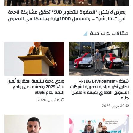
بعرض لا يتكرر.."الصفوة للتطوير SUD" تحقق مشاركة ناجحة
في "عقار شو" … وتستقبل 1000زيارة بجناحها في المعرض
مقالات ذات صلة
شركة «PLDG Development»
وادي دجلة للتنمية العقارية تُعلن
تطلق أكبر مبادرة تحفيزية لشركات
نتائج 2025 وتكشف عن برنامج
التسويق العقاري بقيمة 6 ملايين
النمو لعام 2026
جنيه
19 أبريل، 2026
30 يونيو، 2026