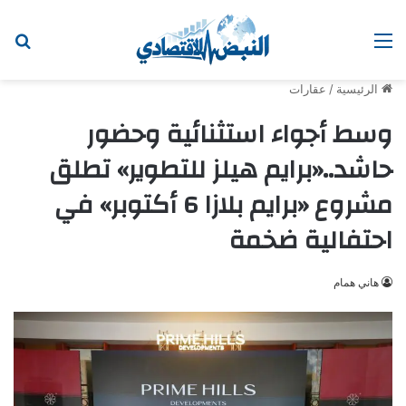
القائمة
ابح
الرئيسية
/
عقارات
وسط أجواء استثنائية وحضور
حاشد..«برايم هيلز للتطوير» تطلق
مشروع «برايم بلازا 6 أكتوبر» في
احتفالية ضخمة
هاني همام