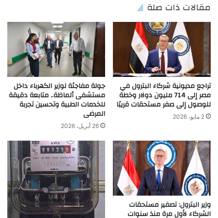
مقالات ذات صلة
تراجع مديونية شركاء البترول في
جولة مفاجئة لوزير الكهرباء داخل
مصر إلى 714 مليون دولار وخطة
مستشفى ألماظة.. متابعة دقيقة
للوصول إلى صفر مستحقات قريبًا
للخدمات الطبية وتحسين تجربة
المرضى
2 مايو، 2026
26 أبريل، 2026
وزير البترول: تصفير مستحقات
الشركاء لأول مرة منذ سنوات