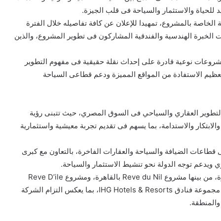
للحياة والاستثمار والسياحة فى قلب الجيزة.
الخاصة بالمشروع، تمهيدا للإعلان عن كافة تفاصيله خلال الفترة
ت الخبرة الهندسية والفندقية المشاركون فى تطوير المشروع، والذين
شروعات نوعية قادرة على إحداث نقلة حقيقية فى مفهوم التطوير
تعظيم الاستفادة من المواقع المميزة ودعم قطاعى السياحة
لتطوير العقاري والسياحي فى السوق المصري، حيث تتبنى رؤية
الابتكار والاستدامة، بما يسهم فى تقديم تجربة معيشية واستثمارية
قطاعات الضيافة والسياحة والعقارات الفاخرة، بالتعاون مع كبرى
ي ويدعم توجه الدولة نحو تنشيط الاستثمار والسياحة.
وتضم محفظة مشروعات نوفارا عددا من المشروعات البارزة، من بينها مشروع Reve du Nil بالقاهرة، ومشروع Reve D’ile
على ساحل البحر الأحمر، واللذان يتم تطويرهما بالتعاون مع مجموعة فنادق IHG Hotels & Resorts، بما يعكس التزام الشركة
والمنطقة.