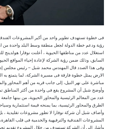
فى خطوة تستهدف تطوير واحد من أكبر المشروعات الفندقية و
رؤية ودعم خطة الدولة لجعل منطقة وسط البلد واحدة من اهم
استغلال عدد من مناطقها الحيوية ، أعلنت نوفارا هولدينج ل
السابق، وذلك ضمن رؤية الشركة لإعادة إحياء المواقع الحيو
وفى هذا الصدد قال المهندس محمد شبل – رئيس مجلس إدارة
الارض يمثل خطوة فارقة فى مسيرة الشركة، لما يتمتع به الم
مباشرة على نهر النيل، إلى جانب قربه من أهم المحاور والمن
وأوضح شبل أن المشروع يقع فى واحدة من أكثر المناطق تميز
عدد من المعالم الرئيسية والمحاور الحيوية، من بينها جامعة 
الطرق والمحاور الرئيسية، بما يمنحه قيمة استثمارية وسياحي
وأضاف شبل أن شركة نوفارا لا تطور مشروعات تقليدية ، بل
المشروعات الفندقية والترفيهية والخدمية فى قلب القاهرة، بم
وأشار إلى أن الشركة تستهدف من خلال المشروع تقديم تجربة