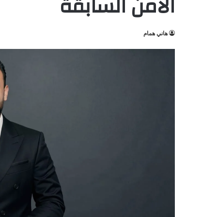
الأمن السابقة
هاني همام