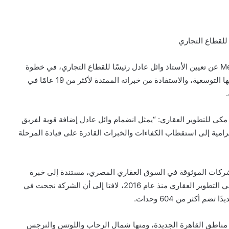
 للقطاع التجاري
أعلنت شركة مكي للتطوير العقاري- Mekky Developments عن تعيين الأستاذ وائل عادل رئيسًا للقطاع التجاري، في خطوة
تستهدف تعزيز منظومة العمل التجارية بالشركة ودعم خططها التوسعية، والاستفادة من خبراته الممتدة لأكثر من 19 عامًا في
كي للتطوير العقاري: “يمثل انضمام وائل عادل إضافة قوية لفريق
الرامية إلى استقطاب الكفاءات والخبرات القادرة على قيادة المرحلة
ركات الموثوقة في السوق العقاري المصري، مستندة إلى خبرة
تتجاوز 40 عامًا في قطاع التشييد والبناء، وإلى سجل قوي في التطوير العقاري منذ عام 2016، لافتا إلى أن الشركة نجحت في
ز مناطق القاهرة الجديدة، ومنها شمال الرحاب واللوتس والنرجس