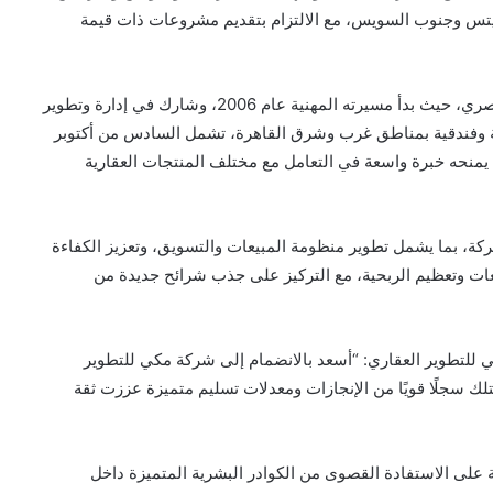
ايتس وجنوب السويس، مع الالتزام بتقديم مشروعات ذات قيمة
ويمتلك وائل عادل سجلًا مهنيًا حافلًا في السوق العقاري المصري، حيث بدأ مسيرته المهنية عام 2006، وشارك في إدارة وتطوير
ة وفندقية بمناطق غرب وشرق القاهرة، تشمل السادس من أكتوبر
ما يمنحه خبرة واسعة في التعامل مع مختلف المنتجات العقارية
ركة، بما يشمل تطوير منظومة المبيعات والتسويق، وتعزيز الكفاءة
عات وتعظيم الربحية، مع التركيز على جذب شرائح جديدة من
 للتطوير العقاري: “أسعد بالانضمام إلى شركة مكي للتطوير
لك سجلًا قويًا من الإنجازات ومعدلات تسليم متميزة عززت ثقة
ة على الاستفادة القصوى من الكوادر البشرية المتميزة داخل