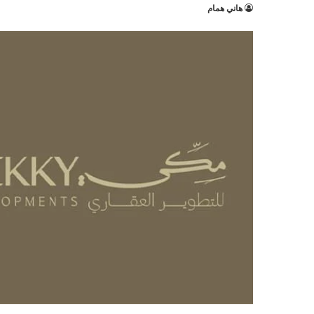
هاني همام