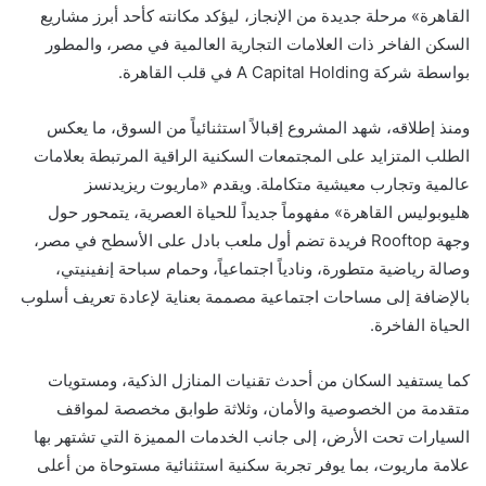
القاهرة» مرحلة جديدة من الإنجاز، ليؤكد مكانته كأحد أبرز مشاريع
السكن الفاخر ذات العلامات التجارية العالمية في مصر، والمطور
بواسطة شركة A Capital Holding في قلب القاهرة.
ومنذ إطلاقه، شهد المشروع إقبالاً استثنائياً من السوق، ما يعكس
الطلب المتزايد على المجتمعات السكنية الراقية المرتبطة بعلامات
عالمية وتجارب معيشية متكاملة. ويقدم «ماريوت ريزيدنسز
هليوبوليس القاهرة» مفهوماً جديداً للحياة العصرية، يتمحور حول
وجهة Rooftop فريدة تضم أول ملعب بادل على الأسطح في مصر،
وصالة رياضية متطورة، ونادياً اجتماعياً، وحمام سباحة إنفينيتي،
بالإضافة إلى مساحات اجتماعية مصممة بعناية لإعادة تعريف أسلوب
الحياة الفاخرة.
كما يستفيد السكان من أحدث تقنيات المنازل الذكية، ومستويات
متقدمة من الخصوصية والأمان، وثلاثة طوابق مخصصة لمواقف
السيارات تحت الأرض، إلى جانب الخدمات المميزة التي تشتهر بها
علامة ماريوت، بما يوفر تجربة سكنية استثنائية مستوحاة من أعلى