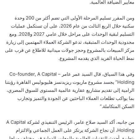
معايير الضيافة العالمية.
ومن المقرر تسليم المرحلة الأولى التي تضم أكثر من 200 وحدة
سكنية خلال الربع الثالث من عام 2026، على أن تستكمل عمليات
التسليم لبقية الوحدات على مراحل خلال عامي 2027 و2028. ومع
محدودية الوحدات المتبقية، تدعو الشركة العملاء المهتمين إلى زيارة
مركز المبيعات بالمشروع وحجز جولات ميدانية للاطلاع عن قرب على
نمط الحياة الفريد الذي يقدمه المشروع.
وفي هذا السياق، قال السيد عمر عامر – Co-founder, A Capital
Holding” يجسد مشروع ماريوت ريزيدنسز هليوبوليس القاهرة رؤيتنا
الرامية إلى تقديم مشاريع عقارية عالمية المستوى للسوق المصري،
بما يواكب تطلعات العملاء الباحثين عن الجودة والتميز وتجارب
السكن المتكاملة.”
من جانبه، أكد السيد صلاح عامر، الرئيس التنفيذي لشركة A Capital
Holding، أن نجاح الشركة يرتكز على العمل الجماعي والالتزام
بتطبيق أحدث التقنيات العالمية والمعايير الدولية في مختلف مراحل