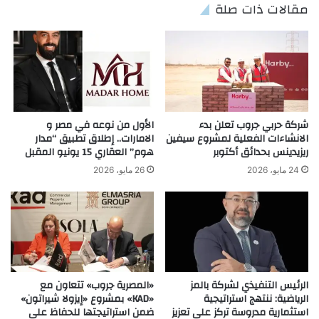
مقالات ذات صلة
شركة حربي جروب تعلن بدء
الأول من نوعه في مصر و
الانشاءات الفعلية لمشروع سيفين
الامارات.. إطلاق تطبيق “مدار
ريزيدينس بحدائق أكتوبر
هوم” العقاري 15 يونيو المقبل
24 مايو، 2026
26 مايو، 2026
الرئيس التنفيذي لشركة بالمز
«المصرية جروب» تتعاون مع
الرياضية: ننتهج استراتيجية
«KAD» بمشروع «إيزولا شيراتون»
استثمارية مدروسة تركز على تعزيز
ضمن استراتيجتها للحفاظ على