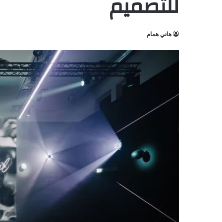
للتصميم
هاني همام