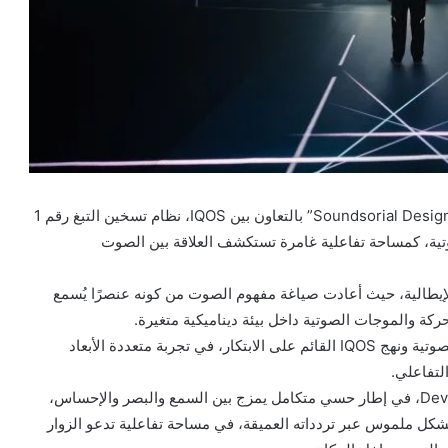
ضمن فعاليات أسبوع ميلانو للتصميم 2026، قُدمت تجربة “Soundsorial Design” بالتعاون بين IQOS، نظام تسخين التبغ رقم 1
ندسة الصوتية، كمساحة تفاعلية غامرة تستكشف العلاقة بين الصوت
الإيطالية، حيث أعادت صياغة مفهوم الصوت من كونه عنصرًا يُسمع
كة والموجات الصوتية داخل بيئة ديناميكية متغيرة.
ويجمع هذا التعاون بين خبرة Devialet في مجال الهندسة الصوتية ونهج IQOS القائم على الابتكار، في تجربة متعددة الأبعاد
لتفاعلي.
وتعتمد التجربة على توظيف تقنيات صوتية متقدمة من Devialet، في إطار حسي متكامل يمزج بين السمع والبصر والإحساس،
ل ملموس عبر تردداته العميقة، في مساحة تفاعلية تدعو الزوار