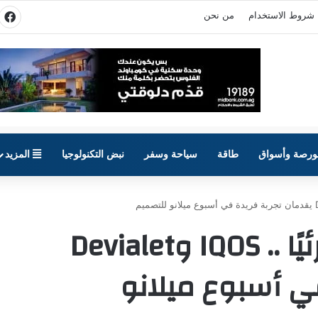
شروط الاستخدام
من نحن
في
ورصة وأسواق
طاقة
سياحة وسفر
نبض التكنولوجيا
المزيد
عندما يصبح الصوت مرئيًا .. IQOS وDevialet
ي أسبوع ميلانو