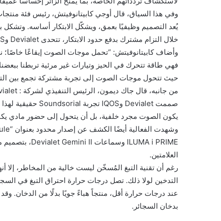
لاستكشاف تردداتهم الخاصة، بما يمنح الزائر إحساسًا عميقً
وفي هذا السياق، قال أوجي كابيتانوفيتش، رئيس فئة منتجات
يُعد التصميم وظيفيًا بعمق، ويشكّل الابتكار أساسه. وتشكل 
خلال التزام مشترك بدفع حدود الابتكار، تتحدى Devialet وIQOS الوضع القائم، بينما تعيدان تعريف تجارب الغد”.
وأضاف كابيتانوفيتش: “تحمل موجات الصوت إيقاعًا خاصًا؛ نم
حيث تتحول موجات الصوت إلى تجربة مشتركة تجمع بين التع
يكون الصوت مجرد خلفية، بل أن يتحول إلى حضور مادي يكمّ
ILUMA i PRIME و
العلامتين.
رغم أن تقنية التبغ المُسخّن ليست خالية من المخاطر، إلا أنها
عند درجات حرارة أقل، منتجاً هباءً جويًا بدلًا من الدخان. وقد
بدخان السجائر.