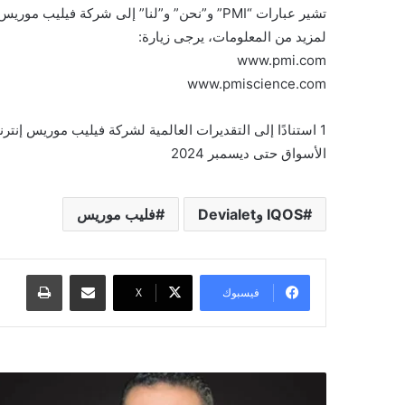
تشير عبارات “PMI” و”نحن” و”لنا” إلى شركة فيليب موريس إنترناشيونال وشركاتها التابعة.
لمزيد من المعلومات، يرجى زيارة:
www.pmi.com
www.pmiscience.com
1 استنادًا إلى التقديرات العالمية لشركة فيليب موريس إنتر
الأسواق حتى ديسمبر 2024
IQOS وDevialet
فليب موريس
مشاركة عبر البريد
طباعة
فيسبوك
X