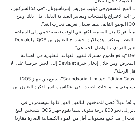
ا بالصوت داخل المكان.
 التبغ المسخن في فيليب موريس إنترناشيونال: “في كلا الشركتين،
براءات الاختراع والمنتجات ومعايير الصناعة الدليل على ذلك. ومن
طًا فريدًا مثل البصمة، لكنها في الوقت نفسه تنتمي إلى الجماعة،
فهي طاقة تتحرك في الحيز وتيارات غير مرئية تربطنا ببعضنا البعض. وتعكس هذه الازدواجية روح التعاون بين IQOS وDevialet،
بير الفردي والتواصل الجماعي”.
من جانبه، قال جاك ديمون، الرئيس التنفيذي لشركة : Devialet “بدافع طموح مشترك لتغيير القواعد التقليدية في الصناعة،
صممت Devialet وIQOS تجربة Soundsorial حقيقية لهذا المعرض. ومن خلال إدخال خبرة Devialet إلى الحيز، حرصنا على ألا
ل الرحلة”.
وشهدت الفعالية أيضًا الكشف عن إصدار محدود بعنوان “Soundsorial Limited-Edition Capsule”، يجمع بين جهاز IQOS
سماعات Devialet Gemini II، بتصميم مستوحى من موجات الصوت، في انعكاس مباشر لفكرة التعاون بين
 تُعدّ بديلاً أفضل للمدخنين البالغين الذين كانوا سيستمرون في
التدخين لولا ذلك. تصل درجات حرارة احتراق التبغ في السجائر إلى نحو 800 درجة مئوية، بينما يقوم جهاز IQOS بتسخين التبغ
 ثبت أن هذا يُنتج مستويات أقل من المواد الكيميائية الضارة مقارنةً