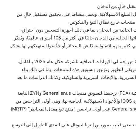
تقبل خالٍ من الدخان
ل السلع الاستهلاكية، وتعمل بنشاط على تحقيق مستقبل خالٍ من
تجات خارج نطاق التبغ والنيكوتين.
ات الخالية من الدخان، بما في ذلك أجهزة التسخين دون احتراق،
وأكياس النيكوتين، ومنتجات التبخير الإلكتروني. وتتوفر منتجاتها الخالية من الدخان حاليًا في أكثر من 105 أسواق عالميًا، ويُقدّر
ك بالغ حول العالم، كثير منهم انتقلوا بعيدًا عن السجائر أو خفّضوا استهلاكهم لها بشكل
وقد استحوذت أعمال الشركة الخالية من الدخان على 41.5٪ من إجمالي الإيرادات الصافية للشركة خلال عام 2025 بالكامل.
رت الشركة أكثر من 16 مليار دولار أمريكي لتطوير وتوثيق وتسويق هذه المنتجات، بما في ذلك بناء
سريرية، والأبحاث السريرية والسلوكية، وكذلك الدراسات ما بعد
وبعد مراجعة علمية دقيقة، منحت إدارة الغذاء والدواء الأمريكية (FDA) ترخيصًا لتسويق منتجات General snus وZYN التابعة
لشركة Swedish Match، بالإضافة إلى بعض إصدارات أجهزة IQOS والأعواد الاستهلاكية الخاصة بها، وهي أولى التراخيص من
نوعها في هذه الفئات. كما حصلت بعض إصدارات IQOS وGeneral snus على أولى تراخيص “منتج تبغ معدل المخاطر” (MRTP)
اة، تسعى فيليب موريس إنترناشيونال على المدى الطويل إلى التوسع