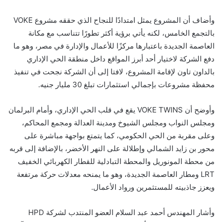
وأضاف أن المشروع يمثل امتدادًا للنجاح الذي حققه مشروع VOKE
بالتجمع الخامس، لكنه يأتي برؤية أكثر تطورًا تتناسب مع مكانة
العاصمة الجديدة باعتبارها مركزًا للأعمال والإدارة في مصر، وهو ما
دفع الشركة لاختيار أحد أبرز المواقع داخل منطقة الحي الإداري
بالداون تاون لإقامة المشروع، لافتا إلى أن الشركة نجحت في تنفيذ
محفظة مشروعات بإجمالي استثمارات تبلغ 30 مليار جنيه.
وأوضح أن VOKE TWINS يقع في قلب الحي الإداري، وأمام البرلمان
ومجلس النواب ومجلس الشيوخ ومدينة العدالة ومجمع المحاكم،
وعلى مقربة من الحي الحكومي، كما يتمتع بواجهة مباشرة على
محور بن زايد الشمالي وإطلالة على النهر الأخضر، بالإضافة إلى قربه
من محطة المونوريل والمحطة التبادلية للقطار الكهربائي الخفيف
LRT ومطار العاصمة الجديدة، وهو ما يمنحه معدلات حركة مرتفعة
ويعزز جاذبيته للمستثمرين ورواد الأعمال.
وأشار المهندس أحمد عبد السلام العضو المنتدب لشركة HPD