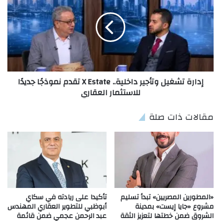
إدارة تشغيل وتأجير داخلية.. X Estate تقدم نموذجًا جديدًا
للاستثمار العقاري
مقالات ذات صلة
«المطورين المصريين» تبدأ تسليم
تأكيدا على ريادته في سكاي
مشروع «جايا إيست» بمدينة
أبوظبي للتطوير العقاري المهندس
الشروق ضمن خطتها لتعزيز الثقة
عبد الرحمن عجمي ضمن قائمة