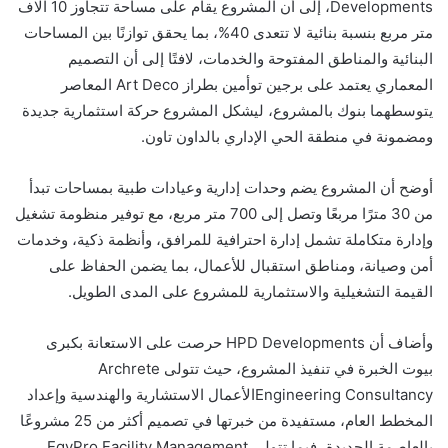
Developments، إلى أن المشروع يقام على مساحة تتجاوز 10 آلاف
متر مربع بنسبة بنائية لا تتعدى 40%، بما يحقق توازنًا بين المساحات
البنائية والمناطق المفتوحة والخدمات، لافتًا إلى أن التصميم
المعماري يعتمد على برجين توأمين بطراز Art Deco المعاصر
يتوسطهما بنوك بالمشروع، ليشكل المشروع حركة استثمارية جديدة
ومضمونة في منطقة الحي الإداري بالداون تاون.
أوضح أن المشروع يضم وحدات إدارية وعيادات طبية بمساحات تبدأ
من 30 مترًا مربعًا وتصل إلى 700 متر مربع، مع توفير منظومة تشغيل
وإدارة متكاملة تشمل إدارة احترافية للمرافق، وأنظمة ذكية، وخدمات
أمن وصيانة، ومناطق استقبال للأعمال، بما يضمن الحفاظ على
القيمة التشغيلية والاستثمارية للمشروع على المدى الطويل.
وأضاف أن HPD Developments حرصت على الاستعانة بكبرى
بيوت الخبرة في تنفيذ المشروع، حيث تتولى Archrete
Engineering Consultancyالأعمال الاستشارية والهندسية وإعداد
المخطط العام، مستفيدة من خبرتها في تصميم أكثر من 25 مشروعًا
بالعاصمة الجديدة، فيما تتولى EgyPro Facility Management