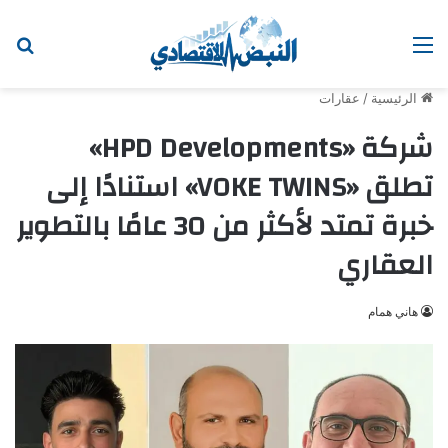
القائمة
ابح
الرئيسية
/
عقارات
شركة «HPD Developments»
تطلق «VOKE TWINS» استنادًا إلى
خبرة تمتد لأكثر من 30 عامًا بالتطوير
العقاري
هاني همام