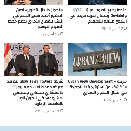
عندما يصبح الصوت مرئيًا .. IQOS
«الحجاز جاردنز للتطوير» تعين
وDevialet يقدمان تجربة فريدة في
الدكتور أحمد سمير الدسوقي
أسبوع ميلانو للتصميم
رئيسًا للقطاع التجاري لدعم خطط
النمو والتوسع
12 مايو، 2026
منذ أسبوعين
شركة « Urban View Development
شركه Glow Terra Towers تتعاقد
» تكشف عن استراتيجيتها الجديدة
مع “محمد طلعت معماريون”
في مجال التطوير العقاري
كاستشاري معماري وهندسي
لمشروعها في الداون تاون
21 مايو، 2026
بالعاصمة الإدارية
13 مارس، 2026