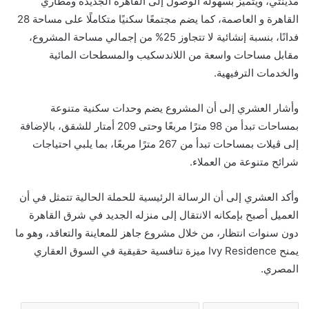
مدينتي، ويتميز بسهولة الوصول إلى القاهرة الجديدة ومطاري
القاهرة و العاصمة، كما يضم مجتمعًا سكنيًا متكاملًا على مساحة 28
فدانًا، بنسبة إنشائية لا تتجاوز 25% من إجمالي مساحة المشروع،
مقابل مساحات واسعة من اللاندسكيب والمسطحات المائية
والخدمات الترفيهية.
وأشار العشري إلى أن المشروع يضم وحدات سكنية متنوعة
بمساحات تبدأ من 98 مترًا مربعًا وحتى 209 أمتار للشقق، بالإضافة
إلى ڤيلات بمساحات تبدأ من 267 مترًا مربعًا، بما يلبي احتياجات
شرائح متنوعة من العملاء.
وأكد العشري إلى أن الرسالة الرئيسية للحملة الحالية تتمثل في أن
العميل أصبح بإمكانه الانتقال إلى منزله الجديد في شرق القاهرة
دون سنوات انتظار، من خلال مشروع جاهز للمعاينة والتعاقد، وهو ما
يمنح Ivy Residence ميزة تنافسية حقيقية في السوق العقاري
المصري.