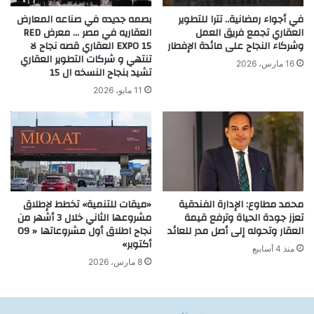
في أجواء رمضانية.. تترا للتطوير
بصمه جديده في صناعه المعارض
العقاري تجمع فريق العمل
العقاريه في مصر … معرض RED
وشركاء النجاح على مائدة الإفطار
EXPO 15 العقاري قصه نجاح لا
تنتهي و شركات التطوير العقاري
16 مارس، 2026
تشيد بنجاح النسخه ال 15
11 مايو، 2026
محمد مطاوع: الإدارة الفندقية
«ميقات للتنمية» تخطط لإطلاق
تعزز جودة الحياة وترفع قيمة
مشروعها الثاني خلال 3 أشهر من
العقار وتحوله إلى أصل مدر للعائد
نجاح اطلاق أول مشروعاتها « O9
أكتوبر»
منذ 4 أسابيع
8 مارس، 2026