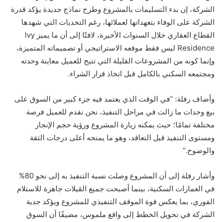
الشركة، إن بدء التسليمات بالمشروع وطرح نماذج جديدة يؤكد قدرة
الشركة على الوفاء بتعهداتها لعملائها، رغم التحديات التي شهدها
القطاع العقاري خلال السنوات الأخيرة، لافتًا إلى أن ما يميز Ivy
Residence ليس فقط موقعه الاستراتيجي أو تصميماته المتميزة،
وإنما كونه من المشروعات القليلة التي تتيح للعميل معاينة وحدته
ومجتمعه السكني بالكامل قبل اتخاذ قرار الشراء.
وأضاف رفلة: “في الوقت الذي يعتمد فيه جزء كبير من السوق على
بيع وحدات ما زالت في مراحل التنفيذ، نحن نقدم للعميل فرصة
مختلفة تمامًا؛ حيث يمكنه زيارة المشروع ورؤية حجم الإنجاز
ومستوى التنفيذ قبل التعاقد، وهو ما يمنحه أعلى درجات الثقة
والوضوح.”
وأشار رفلة إلى أن المشروع وصلت نسبة التنفيذ به إلى نحو 80%
في العمارات السكنية، بينما أصبحت جميع الڤيلات جاهزة للاستلام
الفوري، بما يعكس قوة الموقف التنفيذي للمشروع ويؤكد جدية
الشركة في تحويل الخطط إلى واقع ملموس، مضيفًا أن السوق