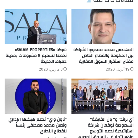
مقالات ذات صلة
المهندس محمد ممدوح: الشراكة
شركة «SALAM PROPERTIES»
بين الحكومة والقطاع الخاص
تخطط لتسليم 9 مشروعات بمدينة
مفتاح استقرار السوق العقارية
دمياط الجديدة
19 أبريل، 2026
8 مارس، 2026
آي براند” و” بان القابضة”
“تاون واي” تدعم هيكلها الإداري
السعودية توقعان شراكة
وتعين محمد مصطفى رئيساً
استراتيجية لدعم التوسع
للقطاع التجاري
والاستثمار في السوق المصري