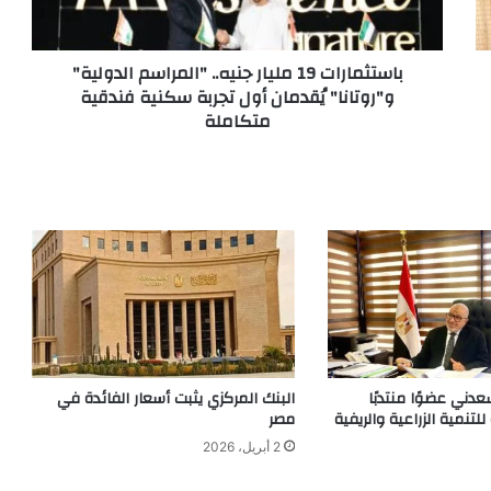
باستثمارات 19 مليار جنيه.. "المراسم الدولية"
و"روتانا" يُقدمان أول ﺗﺠﺮﺑﺔ ﺳﻜﻨﻴﺔ ﻓﻨﺪﻗﻴﺔ
متكاملة
دني عضوًا منتدبًا
البنك المركزي يثبت أسعار الفائدة في
لتنمية الزراعية والريفية
مصر
2 أبريل، 2026