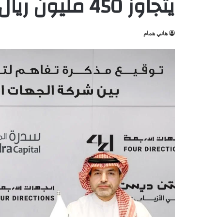
يتجاوز 450 مليون ريال سعودي
هاني همام