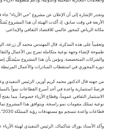
وتجدر الإشارة إلى أن الإعلان عن مشروع “حي الأزياء” جاء ف
الأربعة في وقت سابق، إذ أكدت الهيئة أن هذا المشروع يُشك
مكانة الرياض كمحور عالمي للاقتصاد الثقافي والإبداعي.
وتعقيباً على هذه المذكرة، قال المهندس محمد آل زرعة، الر
طموحة لإنشاء وجهة نوعية متكاملة تمزج بين الأعمال والثقاف
والشركات المتخصصة. ونؤمن بأن هذا المشروع سيُشكّل إضاف
دوره المحوري في استقطاب المبادرات والأعمال المرتبطة بال
من جهته قال الدكتور محمد كريم أوزير، الرئيس التنفيذي وع
فرصةً استثمارية واعدة في أحد أسرع القطاعات نمواً بالمملك
الاستثمار الثقافي عموماً، وقطاع الأزياء خصوصاً، مما يفتح 
نوعية تمتلك مقومات نمو راسخة. ويتوافق هذا المشروع تماماً
قطاعات واعدة تنسجم مع مستهدفات رؤية المملكة 2030”.
وأكد الأستاذ بوراك شاكماك، الرئيس التنفيذي لهيئة الأزياء 