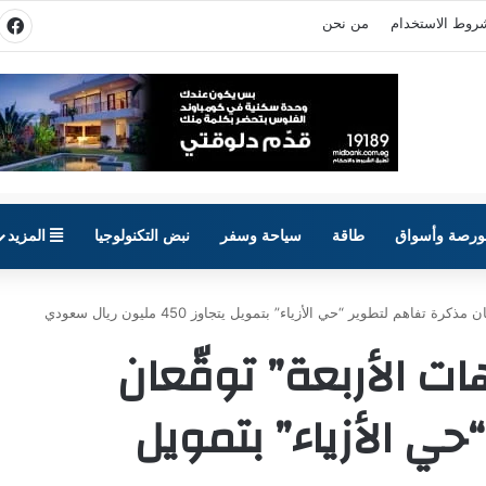
روط الاستخدام
من نحن
في
ورصة وأسواق
طاقة
سياحة وسفر
نبض التكنولوجيا
المزيد
 تفاهم لتطوير “حي الأزياء” بتمويل يتجاوز 450 مليون ريال سعودي
ات الأربعة” توقّعان
ي الأزياء” بتمويل