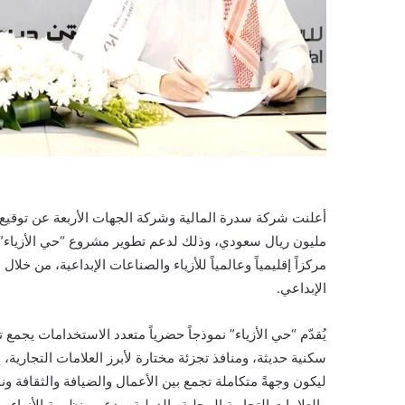
مليون ريال سعودي، وذلك لدعم تطوير مشروع “حي الأزياء”؛
مركزاً إقليمياً وعالمياً للأزياء والصناعات الإبداعية، من خل
الإبداعي.
يُقدّم “حي الأزياء” نموذجاً حضرياً متعدد الاستخدامات يج
سكنية حديثة، ومنافذ تجزئة مختارة لأبرز العلامات التجار
ليكون وجهةً متكاملة تجمع بين الأعمال والضيافة والثقافة 
والعلامات التجارية المحلية والدولية، ودعم منظومة الأزياء و