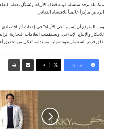
متكاملة ترفد سلسلة قيمة قطاع الأزياء، وتُشكّل نقطة التقاء ل
الرياض مركزاً عالمياً للاقتصاد الثقافي.
ومن المتوقع أن يُسهم “حي الأزياء” في إحداث أثر اقتصادي و
للابتكار والإنتاج الإبداعي، ويستقطب العلامات التجارية الرا
خلق فرص استثمارية وتشغيلية مستدامة تُعجّل من تحقيق أهداف رؤية المملكة 2030 في 
مشاركة عبر البريد
طباعة
فيسبوك
X