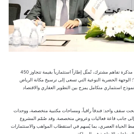
أعلنت شركة سدرة المالية وشركة الجهات الأربعة عن توقيع مذكرة تفاهم مشترك، تُمثّل إطاراً استثمارياً بقيمة تتجاوز 450
 الوجهة الحضرية النوعية التي تسعى إلى ترسيخ مكانة الرياض
ال نموذج استثماري متكامل يمزج بين التطوير العقاري والاقتصاد
مع تحت سقف واحد: فندقاً راقياً، ومساحات مكتبية متخصصة، ووحدات
ية، إلى جانب قاعة فعاليات وعروض متخصصة. وقد صُمّم المشروع
ونمط الحياة العصري، بما يُسهم في استقطاب المواهب والاستثمارات
الصناعات الإبداعية في المملكة.