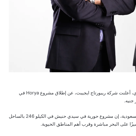
في خطوة جديدة تعكس ثقة المستثمرين في السوق المصري، أعلنت شركة ريبورتاج ايجيبت، عن إطلاق مشروع Horya في
قال الأستاذ إسلام همام، الرئيس التنفيذي ريبورتاج مصر والسعودية، إن مشروع حورية في سيدي حنيش في الكيلو 246 بالساحل