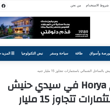
شروط الاستخدام
من نحن
في
ورصة وأسواق
طاقة
سياحة وسفر
نبض التكنولوجيا
المزيد
ريبورتاج تطلق مشروع Horya في سيدي حنيش
بالساحل الشمالي باستثمارات تتجاوز 15 مليار