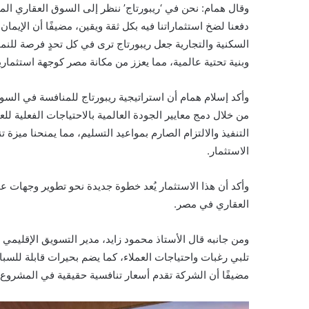
وقال همام: نحن في ‘ريبورتاج’ ننظر إلى السوق العقاري ال
دفعنا لضخ استثماراتنا فيه بكل ثقة ويقين، مضيفًا أن الإيم
السكنية والتجارية جعل ريبورتاج ترى في كل تحدٍ فرصة للن
وبنية تحتية عالمية، مما يعزز من مكانة مصر كوجهة استثما
وأكد إسلام همام أن استراتيجية ريبورتاج للمنافسة في السو
من خلال دمج معايير الجودة العالمية بالاحتياجات الفعلية للع
التنفيذ والالتزام الصارم بمواعيد التسليم، مما يمنحنا ميزة 
الاستثمار.
وأكد أن هذا الاستثمار يُعد خطوة جديدة نحو تطوير وجهات 
العقاري في مصر.
ومن جانبه قال الأستاذ محمود زايد، مدير التسويق الإقليم
تلبي رغبات واحتياجات العملاء، كما يضم بحيرات قابلة للس
مضيفًا أن الشركة تقدم أسعار تنافسية حقيقية في المشروع