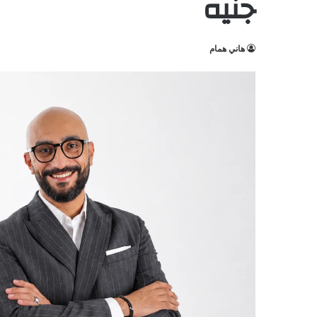
جنيه
هاني همام