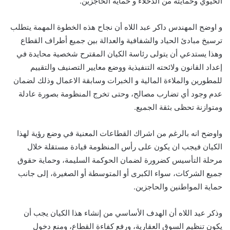
الحيوي وحمايته من الدخلاء و حماية الحاجزين.
و اوضح المهندس داكر عبد اللاه أن نجاح هذه الخطوة المهمة يتطلب
ترسيخ مبادئ الحياد والشفافية والعدالة بين جميع أطراف القطاع
وهذا يستدعي أن يتولى رئاسة الكيان المقترح شخصية محايدة في
إعداد القانون ولائحته التنفيذية ووضع معايير التصنيف والتقييم
للمطورين والملاءة المالية و الخبرات وسابقة الاعمال وذلك لضمان
عدم وجود أي تضارب مصالح، وحتى تخرج المنظومة بصورة عادلة
ومتوازنة تحظى بثقة الجميع.
واوضح انه بالرغم من اشراك القطاعات المعنية في وضع رؤية لهذا
الكيان فيجب ان يكون على رأس المنظومة قيادة مستقلة خلال
مرحلة التأسيس كضرورة لضمان الحوكمة السليمة، وحماية حقوق
جميع الشركات، سواء الكبرى أو المتوسطة أو الصغيرة، إلى جانب
حماية المواطنين والحاجزين.
وذكر عيد اللاه أن الهدف الأساسي من إنشاء هذا الكيان يجب أن
يكون تنظيم السوق العقارية، ورفع كفاءة القطاع، ومنع دخول