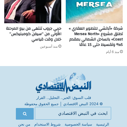
شركة «أباتشي للتطوير العقاري »
حربي جروب تنتهى من بيع المرحلة
تطلق مشروع «Mersea North
الأولى من “سيفن كومبليكس”
Coast» بالساحل الشمالي بمقدم
خلال وقت قياسي
5% وتقسيط حتى 15 عامًا
منذ أسبوعين
منذ 6 أيام
قلب السوق: الخبر.. التحليل.. القرار
© 2024 النبض الاقتصادي
│
جميع الحقوق محفوظة
الرئيسية
سياسة الخصوصية
شروط الاستخدام
من نحن