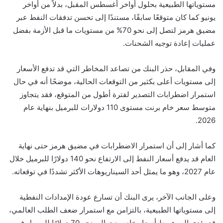
مستوياتها الطبيعية بحلول أواخر أغسطس المقبل، بدلاً من أواخر
يونيو كما كان متوقعًا سابقًا، مستندًا إلى تحسن تدفقات النفط عبر
مضيق هرمز لتصل إلى نحو 70% من مستويات ما قبل الأزمة بفضل
عمليات إعادة توجيه الشحنات.
وفي المقابل، حذر البنك من تصاعد المخاطر التي قد تدفع الأسعار
إلى مستويات أعلى بكثير من التوقعات الحالية، موضحًا أنه في حال
استمرار اضطرابات التصدير لفترة أطول من المتوقع، فقد يتجاوز
متوسط سعر خام برنت مستوى 110 دولارات للبرميل بنهاية عام
2026.
كما أشار إلى أن استمرار الاضطرابات في مضيق هرمز حتى نهاية
العام قد يدفع أسعار النفط إلى الارتفاع نحو 140 دولارًا للبرميل خلال
عام 2027، وهو ما يمثل أحد السيناريوهات الأكثر تشددًا في توقعاته.
وعلى الجانب الآخر، يرى البنك أن تسارع عودة الإمدادات النفطية
إلى مستوياتها الطبيعية، بالتزامن مع استمرار ضعف الطلب العالمي،
قد يؤدي إلى هبوط أسعار خام برنت إلى نحو 70 دولارًا للبرميل في