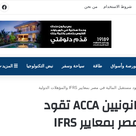
شروط الاستخدام
من نحن
في
ورصة وأسواق
طاقة
سياحة وسفر
نبض التكنولوجيا
المزيد
جمعية المحاسبين القانونيين ACCA تقود
مستقبل المالية في مصر بمعايير IFRS