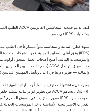
ومتطلبات IFRS في مصر
يشهد قطاع المالية والمحاسبة نمواً متسارعاً في الطلب على ا
(IFRS) وفق أعلى المعايير المهنية. فمن الشركات متعدد
هذا السياق، تواصل ACCA (جمعية المحاسبي
والمالية — تعزيز دورها في إعداد وتأهيل المهنيين الماليين
(DipIFR)، تساهم ACCA في تطوير كوادر مال
القدرات الاستراتيجية الأساسية داخل المؤسسات الحديثة.ف
المالية، وإنما عن مهنيين يفهمون أطر الامتثال الدولية، و