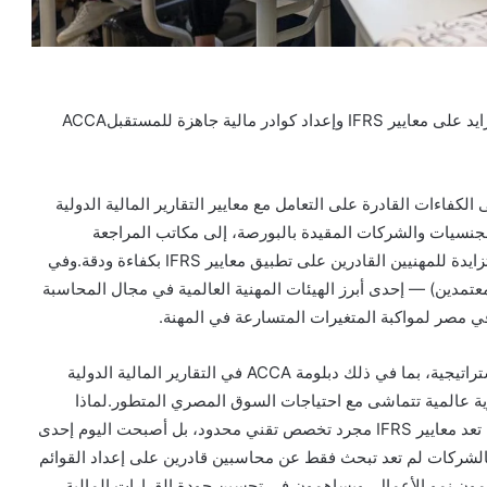
كيف تدعم جمعية المحاسبين القانونيين ACCA الطلب المتزايد على معايير IFRS وإعداد كوادر مالية جاهزة للمستقبلACCA
لكفاءات القادرة على التعامل مع معايير التقارير المالية الدولية
ة الجنسيات والشركات المقيدة بالبورصة، إلى مكاتب المراجعة
والمؤسسات المالية، أصبح أصحاب العمل يمنحون أولوية متزايدة للمهنيين القادرين على تطبيق معايير IFRS بكفاءة ودقة.وفي
ن القانونيين المعتمدين) — إحدى أبرز الهيئات المهنية العالمية في مجال المحاسبة
 في مصر لمواكبة المتغيرات المتسارعة في المهنة.
ومن خلال مؤهلاتها المعترف بها دولياً ومساراتها المهنية الاستراتيجية، بما في ذلك دبلومة ACCA في التقارير المالية الدولية
ية تمتلك جاهزية عالمية تتماشى مع احتياجات السوق المصري المتطور.لماذا
أصبحت خبرة IFRS ضرورة متزايدة في السوق المصري؟لم تعد معايير IFRS مجرد تخصص تقني محدود، بل أصبحت اليوم إحدى
الشركات لم تعد تبحث فقط عن محاسبين قادرين على إعداد القوائم
يدعمون نمو الأعمال، ويساهمون في تحسين جودة القرارات المالية