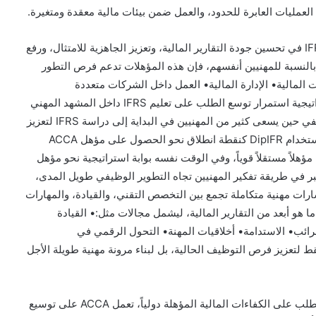
ة العمليات العابرة للحدود، والعمل ضمن بيئات مالية معقدة ومتغيرة.
وبالنسبة لأصحاب العمل، يساهم المهنيون المؤهلون في IFRS في تحسين جودة التقارير المالية، وتعزيز الجاهزية للامتثال، ورفع
ما بالنسبة للمهنيين أنفسهم، فإن هذه المؤهلات تدعم فرص التطور
المالية• الإدارة المالية• العمل داخل الشركات متعددة
الجنسياتويفسر هذا الدمج بين القيمة التقنية والقيمة الاستراتيجية استمرار توسع الطلب على تعليم IFRS داخل المشهد المهني
المصري.من DipIFR إلى الحصول على مؤهل ACCA الكاملفي حين يسعى كثير من المهنيين في البداية إلى دراسة IFRS لتعزيز
خبراتهم التقنية المباشرة، يتجه عدد متزايد منهم أيضاً إلى استخدام DipIFR كنقطة انطلاق نحو الحصول على مؤهل ACCA
الكامل.وبالنسبة للعديد من المهنيين في مصر، تمثل DipIFR مؤهلاً مستقلاً قوياً، وفي الوقت نفسه بوابة استراتيجية نحو مؤهل
 أكبر في طريقة تفكير المهنيين تجاه التطوير الوظيفي طويل المدى،
رات مهنية متكاملة تجمع بين التخصص التقني، والقيادة، والمهارات
نياً أشمل يمتد إلى ما هو أبعد من التقارير المالية، ليشمل مجالات مثل:• القيادة
لضرائب• الاستدامة• أخلاقيات المهنة• التحول الرقمي في
 لتعزيز فرص التوظيف الحالية، بل لبناء مرونة مهنية طويلة الأجل
توسع منظومة ACCA المهنية في مصرمع استمرار ارتفاع الطلب على الكفاءات المالية المؤهلة دولياً، تعمل ACCA على توسيع