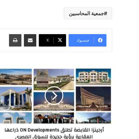
جمعية المحاسبين
مشاركة عبر البريد
طباعة
فيسبوك
X
أرجينزا القابضة تطلق ON Developments ذراعها
العقارية برؤية جديدة للسوق المصري