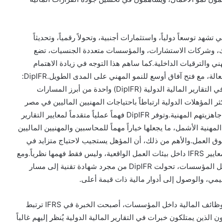
 توسعاً دولياً، واستثمارات أجنبية، وتحولاً رقمياً، وتحديثاً
نوك، وشركات الاستشارات، والمؤسسات متعددة الجنسيات، تضع
لتطوير المهني والترقيات الداخلية.كما ساهم هذا التوجه في زيادة الاهتمام
بالمؤهلات المهنية التي تمنح خبرة عملية في IFRS بصورة فعالة، مع فتح آفاق أوسع للنمو المهني على المدى الطويل.DipIFR:
خطوة استراتيجية لتعزيز المسار المهني تُعد دبلومة ACCA في التقارير المالية الدولية (DipIFR) واحدة من أبرز المسارات
المؤهلات الدولية ارتباطاً باحتياجات المهنيين الماليين في مصر
الراغبين في تعزيز خبراتهم في التقارير المالية الدولية ورفع جاهزيتهم المهنية.وتوفر DipIFR فهماً عملياً متقدماً لمعايير التقارير
المهنية الأشمل، ما يجعلها خياراً مهماً للمحاسبين والمهنيين الماليين
سوق العمل.والأهم من ذلك، أن المؤهل يستجيب لاحتياج متزايد في
السوق يتمثل في وجود مهنيين قادرين على تفسير وتطبيق معايير IFRS داخل بيئات العمل الواقعية، وليس فقط فهمها نظرياً.ومع
التوسع المستمر في تبني معايير التقارير المالية الدولية داخل المؤسسات، تحولت DipIFR من مجرد شهادة تقنية إلى مسار
مي، والوصول إلى أدوار مالية ذات قيمة أعلى.
ما بعد المعرفة التقنية: القيمة المهنية لخبرة IFRSمع تطور وظائف المالية داخل المؤسسات، أصبحت الخبرة في IFRS ترتبط
الذين يمتلكون خبرات في التقارير المالية الدولية يُنظر إليهم غالباً