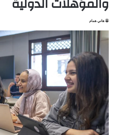
والمؤهلات الدولية
هاني همام