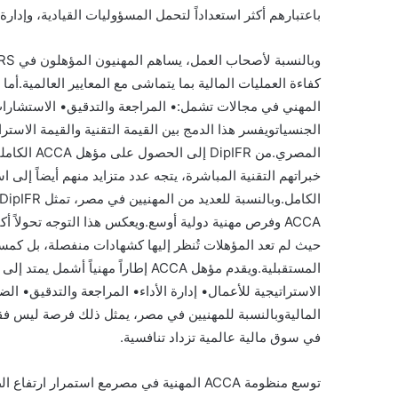
باعتبارهم أكثر استعداداً لتحمل المسؤوليات القيادية، وإدار
كفاءة العمليات المالية بما يتماشى مع المعايير العالمية.أ
المهني في مجالات تشمل:• المراجعة والتدقيق• الاستشارات 
ACCA وفرص مهنية دولية أوسع.ويعكس هذا التوجه تحولاً
حيث لم تعد المؤهلات تُنظر إليها كشهادات منفصلة، بل كمسا
المستقبلية.ويقدم مؤهل ACCA إطاراً مه
الاستراتيجية للأعمال• إدارة الأداء• المراجعة والتدقيق• ا
الماليةوبالنسبة للمهنيين في مصر، يمثل ذلك فرصة ليس فقط
في سوق مالية عالمية تزداد تنافسية.