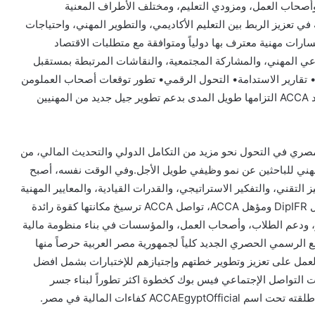
وأصحاب العمل، ومزودي التعليم، ومختلف الأطراف المعنية
 في تعزيز الربط بين التعليم الأكاديمي، والتطوير المهني، واحتياجات
رات مهنية معترف بها دولياً ومتوافقة مع متطلبات الاقتصاد
 الاستثمار في تعزيز الوعي المهني، والمشاركة المجتمعية، والنقاشات المرتبطة بمستقبل
• تقارير الاستدامة• التحول الرقمي• تطور توقعات أصحاب العملومن
خلال المبادرات والشراكات والأنشطة المهنية المختلفة، تؤكد ACCA التزامها طويل المدى بدعم تطوير جيل جديد من المهنيين
ري في التحول نحو مزيد من التكامل الدولي والتحديث المالي، من
حد أبرز عوامل التميز المهني للباحثين عن نمو وظيفي طويل الأجل.وفي الوقت نفسه، أصبح
التقني، والتفكير الاستراتيجي، والقدرات القيادية، والمعايير المهنية
العالمية.ومن خلال توفير مسارات مهنية معترف بها دولياً مثل DipIFR ومؤهل ACCA، تواصل ACCA ترسيخ مكانتها كقوة رائدة
 ودعم الطلاب، وأصحاب العمل، والمؤسسات في بناء منظومة مالية
ترابطاً مع الاقتصاد العالمي.وأطلقت ACCA الموقع الرسمي الحصري الجديد كلياً لجمهورية مصر العربية حرصاً منها
مل على تعزيز وتطوير خطتهم وإجتيازهم للإختبارات بشمل افضل
التواصل الإجتماعي فيس بوك كخطوة اكثر تطوراً لبناء جسر
 كفاءات المالية في مصر.