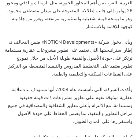
العربية بالقرب من أهم المحاور الحيوية، مثل الزمالك والدقي ومحور
26 يوليو، إلى جانب إطلالاته المفتوحة على ميدان مصطفى محمود،
وهو ما يمنحه قيمة تشغيلية واستثمارية مرتفعة، ويعزز من جاذبيته
كوجهة للإقامة والاستثمار.
ويأتي دخول شركة «NOTION Developments» ضمن التحالف في
إطار استراتيجيتها التي تعتمد على تطوير مشروعات عقارية مستدامة
ترتكز على جودة الأصول والقيمة طويلة الأجل، من خلال نموذج
تطوير يعتمد على التخطيط المدروس والتنفيذ المنضبط، مع التركيز
على القطاعات السكنية والتعليمية والطبية.
وأكدت الشركة، التي تأسست عام 2008، أنها تستهدف بناء علامة
عقارية موثوقة تقوم على تطوير مشروعات ذات قيمة حقيقية
ومستدامة، مع الالتزام بأعلى معايير الشفافية والمصداقية في جميع
مراحل التطوير والتنفيذ، بما يضمن الحفاظ على جودة الأصول
واستقرارها على المدى الطويل.
كما تعمل الشركة على تطوير تجربة معيشية متكاملة تجمع بين