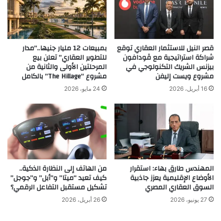
قصر النيل للاستثمار العقاري توقع
بمبيعات 12 مليار جنيها..”مدار
شراكة استراتيجية مع ڤودافون
للتطوير العقاري” تعلن بيع
بيزنس الشريك التكنولوجي في
المرحلتين الأولى والثانية من
مشروع ويست إليفن
مشروع “The Hillage” بالكامل
16 أبريل، 2026
24 مايو، 2026
المهندس طارق بهاء: استقرار
من الهاتف إلى النظارة الذكية..
الأوضاع الإقليمية يعزز جاذبية
كيف تعيد “ميتا” و”أبل” و”جوجل”
السوق العقاري المصري
تشكيل مستقبل التفاعل الرقمي؟
27 يونيو، 2026
26 أبريل، 2026