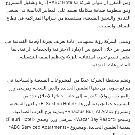
ومن المقرر أن تتولى شركة «ABC Hotels» إدارة وتشغيل المشروع
وفق منظومة ضيافة متكاملة تعتمد على المعايير العالمية في تشغيل
الفنادق والشقق الفندقية، مستفيدة من خبراتها المتراكمة في قطاع
الضيافة والسياحة.
وتتبنى الشركة رؤية تستهدف إعادة تعريف تجربة الإقامة الفندقية في
مصر، من خلال الدمج بين الإدارة الاحترافية والخدمات الراقية، بما
يضمن تقديم تجربة استثنائية للنزلاء وتعظيم القيمة التشغيلية
للمشروعات الفندقية.
وتضم محفظة الشركة عددًا من المشروعات الفندقية والسياحية في
مواقع حيوية، من بينها العلمين الجديدة والعين السخنة ومرسى وزر
والمهندسين والإسكندرية، إلى جانب خطتها لإطلاق عدد من
المشروعات الجديدة، أبرزها: «El Sokhna Hotel» بالعين السخنة،
ومشروع «Rhactus Burj Al Arab» بمدينة برج العرب الصناعية،
ومنتجع «Wazar Bay Resort» بمرسى وزر، وفندق «Fleuri Hotel»
بمدينة العلمين الجديدة، ومشروع «ABC Serviced Apartments»
بمنطقة المهندسين.