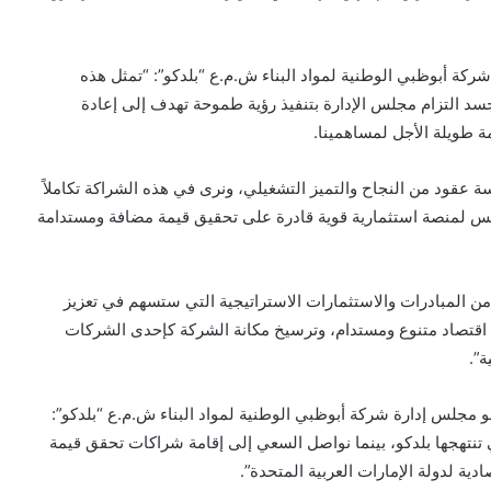
كة أبوظبي الوطنية لمواد البناء ش.م.ع “بلدكو”: “تمثل هذه
د التزام مجلس الإدارة بتنفيذ رؤية طموحة تهدف إلى إعادة
مة طويلة الأجل لمساهمينا.
تد لأكثر من خمسة عقود من النجاح والتميز التشغيلي، ونرى في هذه الشراكة تكاملاً
ؤسس لمنصة استثمارية قوية قادرة على تحقيق قيمة مضافة ومستدامة
ن المبادرات والاستثمارات الاستراتيجية التي ستسهم في تعزيز
ء اقتصاد متنوع ومستدام، وترسيخ مكانة الشركة كإحدى الشركات
ة”.
 مجلس إدارة شركة أبوظبي الوطنية لمواد البناء ش.م.ع “بلدكو”:
 تنتهجها بلدكو، بينما نواصل السعي إلى إقامة شراكات تحقق قيمة
ة لدولة الإمارات العربية المتحدة”.