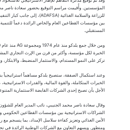
وقد تم توقيع مذكرة التفاهم للإطار الاستراتيجي للاستحوا
المؤسستين. وأُقيمت مراسم التوقيع بحضور سعادة ناصر محمد
للزراعة والسلامة الغذائية (AFSA
بين مؤسسات القطاعين العام والخاص الرائدة دعماً للتنمية ا
المستقبلي.
الخبرة لكل مؤسسة، وأكثر من قرن من الإرث التجاري المشتر
تركز على النمو المستدام، والاستثمار المنضبط، والابتكار، 
الخبرات المتكاملة، والقوة المالية، والقدرات الاستراتيجي
الأجل بأن تصبح إحدى الشركات القابضة الاستثمارية المتنوعة 
وقال سعادة ناصر محمد الجنيبي، نائب المدير العام للشؤون 
الشراكات الاستراتيجية بين مؤسسات القطاعين الحكومي والخ
الأمن الغذائي وتعزيز كفاءة سلاسل الإمداد، بما ينسجم مع ر
ومتطور. ويسهم التعاون مع الشركات الوطنية الرائدة في تحفيز