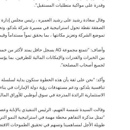
وقدرة على مواكبة متطلبات المستقبل”.
وقال سعادة رشيد على رشيد العميره ، رئيس مجلس إدارة شر
الصفقة نقطة تحول استراتيجية في مسيرة شركة بلدكو، وتجس
تموضع الشركة وتعزيز مكانتها ، بما يحقق نمواً مستداماً وقي
وأضاف: “تتمتع مجموعة AG بسجل حافل يم
بين الخبرات والقدرات والإمكانات المالية للطرفين، بما ي
لجميع أصحاب المصلحة”.
وأكد: “نحن على ثقة بأن هذه الخطوة ستكون بداية لسلسلة م
تنافسية بلدكو، ودعم مستهدفات رؤية دولة الإمارات في بنا
الاستثمارية الرائدة المدرجة في سوق أبوظبي للأوراق المالي
وقالت السيدة شمسة الفهيم، الرئيس التنفيذي بالإنابة وعضو
“تمثل مذكرة التفاهم محطة مهمة في استراتيجية النمو التي
طويلة الأجل لمساهمينا وتسهم في تحقيق الطموحات الاقتصادي