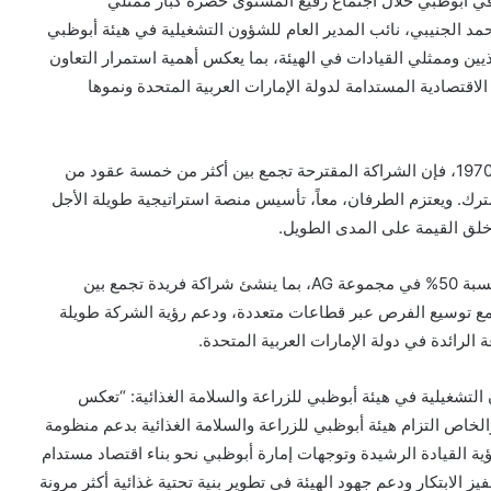
ذ في أبوظبي خلال اجتماع رفيع المستوى حضره كبار ممثلي
 الجنيبي، نائب المدير العام للشؤون التشغيلية في هيئة أبوظبي
AD)، إلى جانب كبار التنفيذيين وممثلي القيادات في الهيئة، بما يعكس أهمية استمرار التعاون
لاقتصادية المستدامة لدولة الإمارات العربية المتحدة ونموها
ومن خلال جمع بلدكو منذ عام 1974 ومجموعة AG منذ عام 1970، فإن الشراكة المقترحة تجمع بين أكثر من خمسة عقود من
ك. ويعتزم الطرفان، معاً، تأسيس منصة استراتيجية طويلة الأجل
وخلق القيمة على المدى الطويل.
وعند استكمال الصفقة، ستصبح بلدكو مساهماً استراتيجياً بنسبة 50% في مجموعة AG، بما ينشئ شراكة فريدة تجمع بين
ة، مع توسيع الفرص عبر قطاعات متعددة، ودعم رؤية الشركة طويلة
الرائدة في دولة الإمارات العربية المتحدة.
التشغيلية في هيئة أبوظبي للزراعة والسلامة الغذائية: “تعكس
اص التزام هيئة أبوظبي للزراعة والسلامة الغذائية بدعم منظومة
ؤية القيادة الرشيدة وتوجهات إمارة أبوظبي نحو بناء اقتصاد مستدام
 الابتكار ودعم جهود الهيئة في تطوير بنية تحتية غذائية أكثر مرونة