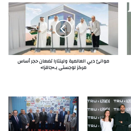
موانئ دبي العالمية ولينتارا تضعان حجر أساس
مركز لوجستي بـ«جافزا»