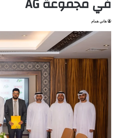
في مجموعة AG
هاني همام