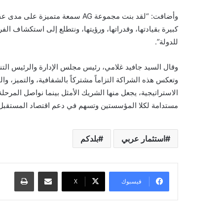
وأضافت: “لقد بنت مجموعة AG سمعة م
كبيرة بقيادتها، وقدراتها، ورؤيتها، ونتطلع إلى استكشاف ال
للدولة”.
وتعكس هذه الشراكة التزاماً مشتركاً بالشفافية، والتميز، وال
الاستراتيجية، يجعل منها الشريك الأمثل بينما نواصل المرحل
مستدامة لكلا المؤسستين وتسهم في دعم اقتصاد المستقبل لد
استثمار عربي
بلدكم
مشاركة عبر البريد
طباعة
فيسبوك
X