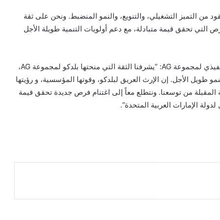
تميزة على مدى عقود من التميز التشغيلي، والتنويع، والنمو المنضبط. ونحن على ثقة
فرص التي تحقق قيمة متبادلة، مع دعم أولويات التنمية طويلة الأجل
وقال السيد جافيد غلامي، رئيس مجلس الإدارة والرئيس التنفيذي لمجموعة AG: “يشرفنا الثقة التي منحتها بلدكو لمجموعة AG،
نمو طويل الأجل. إن الإرث العريق لبلدكو، وقوتها المؤسسية، و رؤيتها
ة المقبلة من توسعنا. ونتطلع معاً إلى اغتنام فرص جديدة تحقق قيمة
ولة الإمارات العربية المتحدة”.