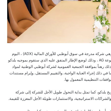
أعلنت شركة أبوظبي الوطنية لمواد البناء ش.م.ع “بلدكو”، وهي شركة مدرجة في سوق أبوظبي للأوراق المالية (ADX) ، اليوم
عن توقيع مذكرة تفاهم لإطار استراتيجي للاستحواذ مع مجموعة AG ، وذلك لوضع الإطار المتفق عليه الذي ستقوم بموجبه بلدكو
تحواذ على حصة ملكية بنسبة 50% في مجموعة AG، وذلك رهناً بموافقة الجمعية العمومية لشركة أبوظبي الوطنية لمواد
ا في ذلك إجراء العناية الواجبة، والتقييم المستقل، وإبرام مستندات
افقات التنظيمية المعمول بها.
خ بلدكو، كما تمثل بداية التحول طويل الأجل للشركة إلى شركة
لشراكات الاستراتيجية، والاستثمارات طويلة الأجل المعززة للقيمة.