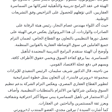
الهيئة في عقد البرامج تدريبية والتأهيلية لشركائها من السماسرة
العقاريين، التي تؤهلهم للحصول على التراخيص وفق التشريعات
الوطنية.
حيث أكد اللواء مهندس عصام النجار، رئيس هيئة الرقابة على
الصادرات والواردات، أن هذا البروتوكول يعكس حرص الهيئة على
تفعيل دورها التنظيمي بالتعاون مع القطاع الخاص، لضمان التزام
جميع العاملين في سوق الوساطة العقارية بالقوانين المنظمة.
وأوضح أن الهيئة ستقدم البرامج التدريبية المعتمدة لتأهيل
السماسرة، بما يرفع كفاءة السوق ويحمي حقوق الأطراف كافة،
ويسهم في دفع عجلة الاقتصاد القومي.
من ناحيته، قال الدكتور شريف سليمان، الرئيس التنفيذي للإيرادات
بمجموعة «بروبرتي فايندر»، إن التعاون يمثل خطوة استراتيجية
لتطوير القطاع العقاري المصري، ويعكس التزام الشركة بدعم تنظيم
السوق وتمكين شركائها من الالتزام بالمتطلبات التنظيمية. وأضاف
أن الاستثمار في تأهيل السماسرة يبني سوقاً أكثر احترافية وشفافية،
ويعزز ثقة المستثمرين والباحثين عن العقارات.
كما أشارت السيدة / نيرڤين مجدي، العضو المنتدب لـ«بروبرتي