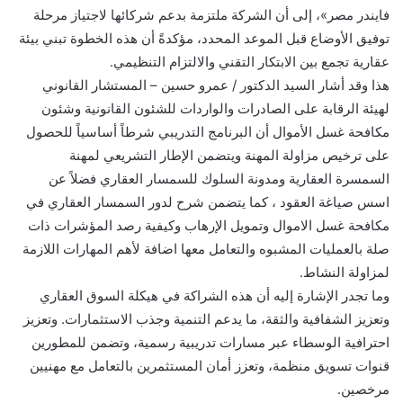
فايندر مصر»، إلى أن الشركة ملتزمة بدعم شركائها لاجتياز مرحلة
توفيق الأوضاع قبل الموعد المحدد، مؤكدةً أن هذه الخطوة تبني بيئة
عقارية تجمع بين الابتكار التقني والالتزام التنظيمي.
هذا وقد أشار السيد الدكتور / عمرو حسين – المستشار القانوني
لهيئة الرقابة على الصادرات والواردات للشئون القانونية وشئون
مكافحة غسل الأموال أن البرنامج التدريبي شرطاً أساسياً للحصول
على ترخيص مزاولة المهنة ويتضمن الإطار التشريعي لمهنة
السمسرة العقارية ومدونة السلوك للسمسار العقاري فضلاً عن
اسس صياغة العقود ، كما يتضمن شرح لدور السمسار العقاري في
مكافحة غسل الاموال وتمويل الإرهاب وكيفية رصد المؤشرات ذات
صلة بالعمليات المشبوه والتعامل معها اضافة لأهم المهارات اللازمة
لمزاولة النشاط.
وما تجدر الإشارة إليه أن هذه الشراكة في هيكلة السوق العقاري
وتعزيز الشفافية والثقة، ما يدعم التنمية وجذب الاستثمارات. وتعزيز
احترافية الوسطاء عبر مسارات تدريبية رسمية، وتضمن للمطورين
قنوات تسويق منظمة، وتعزز أمان المستثمرين بالتعامل مع مهنيين
مرخصين.