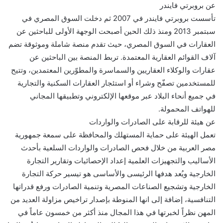
عن بروبرتي فايندر
تأسست بروبرتي فايندر في 2007 ثم دخلت السوق المصري في
سبتمبر 2013 ومنذ ذلك الحين أصبحت الوجهة الأولى للباحثين عن
العقارات في السوق المصري، حيث تقدم منصة شاملة وموثوقة تضم
آلاف القوائم العقارية المعتمدة. تربط المنصة بين الباحثين عن
عقارات والوكلاء العقاريين والسماسرة والمطوّرين المعتمدين، وتتيح
للمستخدمين تصفّح وشراء أو استئجار العقارات السكنية والتجارية
في جميع أنحاء البلاد عبر موقعها الإلكتروني وتطبيقها المجاني
للهواتف المحمولة.
عن هيئة للرقابة على الصادرات والواردات
تعمل الهيئة على حماية المستهلك والمحافظة على سمعة جمهورية
مصر العربية من خلال فحص الصادرات والواردات السلعية بأحدث
الأساليب والتجهيزات العلمية إعداد الإحصائيات وتقارير التجارة
الخارجية ويُعد هدفها الرئيسى والأساسى هو تيسير حركة التجارة
الخارجية وتشجيع الصناعات المصرية وتنمية الصادرات ورفع قدراتها
التنافسية، إضافة إلى انها المنوطة بإصدار تراخيص مزاولة العديد من
المهن نظراً لخبرتها في هذا المجال منذ أكثر من خمسون عاماً في