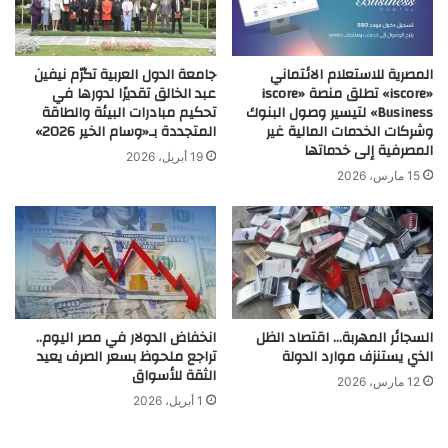
المصرية للاستعلام الائتماني
جامعة الدول العربية تكرّم نيفين
«iscore» تطلق منصة «iscore
عبد الخالق تقديرًا لدورها في
Business» لتيسير وصول البنوك
تحكيم مبادرات البيئة والطاقة
وشركات الخدمات المالية غير
المتجددة بـ«وسام الخير 2026»
المصرفية إلى خدماتها
19 أبريل، 2026
15 مارس، 2026
السجائر المهربة… اقتصاد الظل
انخفاض الدولار في مصر اليوم..
الذي يستنزف موارد الدولة
تراجع ملحوظ بسعر الصرف يعيد
الثقة للأسواق
12 مارس، 2026
1 أبريل، 2026