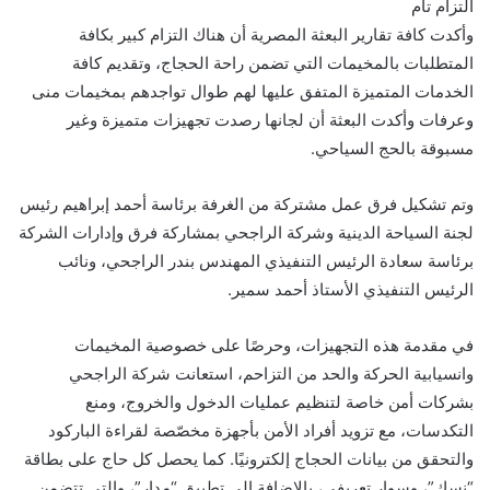
التزام تام
وأكدت كافة تقارير البعثة المصرية أن هناك التزام كبير بكافة
المتطلبات بالمخيمات التي تضمن راحة الحجاج، وتقديم كافة
الخدمات المتميزة المتفق عليها لهم طوال تواجدهم بمخيمات منى
وعرفات وأكدت البعثة أن لجانها رصدت تجهيزات متميزة وغير
مسبوقة بالحج السياحي.
وتم تشكيل فرق عمل مشتركة من الغرفة برئاسة أحمد إبراهيم رئيس
لجنة السياحة الدينية وشركة الراجحي بمشاركة فرق وإدارات الشركة
برئاسة سعادة الرئيس التنفيذي المهندس بندر الراجحي، ونائب
الرئيس التنفيذي الأستاذ أحمد سمير.
في مقدمة هذه التجهيزات، وحرصًا على خصوصية المخيمات
وانسيابية الحركة والحد من التزاحم، استعانت شركة الراجحي
بشركات أمن خاصة لتنظيم عمليات الدخول والخروج، ومنع
التكدسات، مع تزويد أفراد الأمن بأجهزة مخصّصة لقراءة الباركود
والتحقق من بيانات الحجاج إلكترونيًا. كما يحصل كل حاج على بطاقة
“نسك”، وسوار تعريفي، بالإضافة إلى تطبيق “مدار”، والتي تتضمن