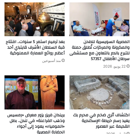
المصرية السويسرية للطحن
بعد ترميم استمر 5 سنوات.. افتتاح
والمكرونة والمركزات تُطلق حملة
قبة السلطان الأشرف قايتباي أحد
للتبرع بالدم بالتعاون مع مستشفى
أعظم روائع العمارة المملوكية
سرطان الأطفال 57357
منذ أسبوعين
22 يونيو، 2026
اكتشاف أثري ضخم في محرم بك
بريندان فريزر يزور معرض «رمسيس
يعيد رسم خريطة الإسكندرية
وذهب الفراعنة» في لندن.. بطل
القديمة عبر العصور
«المومياء» يعود إلى أجواء
الحضارة المصرية
2 مايو، 2026