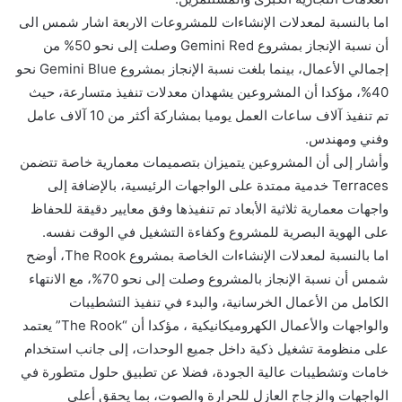
اما بالنسبة لمعدلات الإنشاءات للمشروعات الاربعة اشار شمس الى
أن نسبة الإنجاز بمشروع Gemini Red وصلت إلى نحو 50% من
إجمالي الأعمال، بينما بلغت نسبة الإنجاز بمشروع Gemini Blue نحو
40%، مؤكدا أن المشروعين يشهدان معدلات تنفيذ متسارعة، حيث
تم تنفيذ آلاف ساعات العمل يوميا بمشاركة أكثر من 10 آلاف عامل
وفني ومهندس.
وأشار إلى أن المشروعين يتميزان بتصميمات معمارية خاصة تتضمن
Terraces خدمية ممتدة على الواجهات الرئيسية، بالإضافة إلى
واجهات معمارية ثلاثية الأبعاد تم تنفيذها وفق معايير دقيقة للحفاظ
على الهوية البصرية للمشروع وكفاءة التشغيل في الوقت نفسه.
اما بالنسبة لمعدلات الإنشاءات الخاصة بمشروع The Rook، أوضح
شمس أن نسبة الإنجاز بالمشروع وصلت إلى نحو 70%، مع الانتهاء
الكامل من الأعمال الخرسانية، والبدء في تنفيذ التشطيبات
والواجهات والأعمال الكهروميكانيكية ، مؤكدا أن “The Rook” يعتمد
على منظومة تشغيل ذكية داخل جميع الوحدات، إلى جانب استخدام
خامات وتشطيبات عالية الجودة، فضلا عن تطبيق حلول متطورة في
الواجهات والزجاج العازل للحرارة والصوت، بما يحقق أعلى