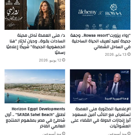
“رواء ريزورت”Rowaa resort.. وجهة
د/ منى العمدة تدخل مدينة
جديدة تعيد تعريف الحياة الساحلية
السادات بقوة.. وديان تختار “هنا
في الساحل الشمالي
الجمهورية الجديدة” شريكًا إعلاميًا
رسميًا
13 مايو، 2026
12 يونيو، 2026
الإعلامية الدكتورة منى العمدة
Horizon Egypt Developments
تستعرض مع النائب أمين مسعود
تطلق “SA’ADA Sahel Beach” .. أول
أبرز إنجازات الدولة في القضاء على
شاطئ في مصر بمفهوم المنتجع
العشوائيات
العالمي الفاخر
منذ أسبوعين
منذ أسبوعين