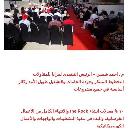
م . احمد شمس – الرئيس التنفيذى لمزايا للمقاولات
التخطيط المبتكر وجودة الخامات والتشغيل طويل الأمد ركائز
أساسية في جميع مشروعات
٧٠ % معدلات انشاء the Rock والانتهاء الكامل من الأعمال
الخرسانية، والبدء في تنفيذ التشطيبات والواجهات والأعمال
الكهروميكانيكية