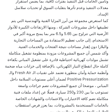
وتأمين الخامات قبل التنفيذ بفترات كافية، بما يضمن استقرار
معدلات التنفيذ وعدم تأثرها بتقلبات السوق أو تحديات سلاسل
الإمداد.
كما استعرض مجموعة من أبرز المزايا الفنية والهندسية التي يتم
تطبيقها داخل مشروعات الشركة ، ومنها الارتفاعات الكبيرة للأدوار
الأرضية التي تتراوح بين 5.65 و6.5 متر بما يمنح مرونة أكبر في
الاستخدام، إلى جانب تعظيم الاستفادة من المساحات التجارية
والبلازا دون إهدار مساحات نتيجة الفتحات والخدمات الفنية.
وأكد شمس أن جميع المشروعات مزودة بمنظومة تشغيل متكاملة
تشمل مولدات كهربائية احتياطية قادرة على تشغيل المباني بكفاءة
كاملة حال انقطاع التيار الكهربائي، بالإضافة إلى خزانات مياه ضخمة
وأنظمة حماية وأمان متطورة تعتمد على تقنيات الـ Fresh Air والـ
Positive Pressurization لضمان أعلى مستويات السلامة داخل
المباني ، موضحا أن جميع المشروعات تضم جراجات واسعة
تستوعب ما بين 230 و250 سيارة، فضلًا عن إعداد ملفات فنية
متكاملة تضم كافة الاختبارات والاعتمادات والشهادات الخاصة
بالخامات المستخدمة بالمشروعات، بما يعزز فرص استقطاب
العلامات التجارية الكبرى والمستثمرين.