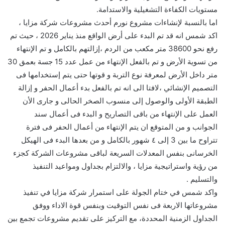
مستويات الكفاءة التشغيلية والاستدامة.
اما بالنسبة لإنشاءات مشروع نورم أحدث مشروعات شركة مزايا ،
اكد شمس انه قد تم البدء على أرض الواقع منذ يناير 2026 ، حيث تم
رفع نحو 38600 متر مكعب من الردم ،إزالتهم بالكامل و تم الإنتهاء
من تسوية الأرض و تم بالفعل الإنتهاء من عمل عدد 15 جسة بعمق 30
متر داخل الأرض لمعرفة نوع التربة و قوتها حتى يتم إستخدامها فى
التصميم الإنشائي ،لافتا الى انه تم بالفعل بدء أعمال الحفر و إزالة
الطبقة الأولى والوصول إلى منسوب الصخر الحالى و جارى الأن
العمل على الإنتهاء من باقى التصاريح و البدء فى أعمال سند
الجوانب و من المتوقع ان يتم الإنتهاء من أعمال الحفر فى فترة
تتراوح ما بين 3 إلى ٤ شهور بالكامل و من بعدها البدء فى الهيكل
الخرسانى بنفس المعدلات السريعة لباقى مشروعات الشركة كجزء
من رؤية واستراتيجية مزايا ، والالتزام بجداول ومواعيد التنفيذ
والتسليم .
واكد شمس في ختام الجولة على استمرار شركة مزايا في تنفيذ
مشروعاتها الاربعة فى نفس التوقيت وبنفس قوة الاداء ووفق
الجداول الزمنية المحددة، مع التركيز على تقديم مشروعات تجمع بين