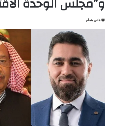
و”مجلس الوحدة الاقتص
هاني همام