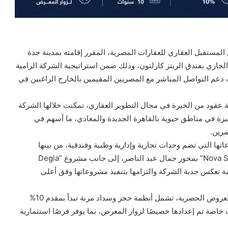
مستقبل العقاري للعقارات المصرية، المقرر إقامته بمدينة جدة
لعربية السعودية خلال الفترة من 18 إلى 20 يونيو الجاري بفندق الريتز كارلتون، وذلك ضمن استراتيجية الشركة الرامية
ب دعم التواصل المباشر مع المصريين المقيمين بالخارج الراغبين في
 عقود من الخبرة في مجال التطوير العقاري، تمكنت خلالها الشركة
يزة في مناطق حيوية بالقاهرة الجديدة والمعادي، ما أسهم في
مرين.
 التي تضم وحدات تجارية وإدارية وطبية وفندقية، من بينها
مشروع “Ladera Hub” بالقاهرة الجديدة، ومشروع “Nova Square” بمحور جمال عبد الناصر، إلى جانب مشروع “Degla
تقدمة تعكس جدية الشركة والتزامها بتنفيذ مشروعاتها وفق أعلى
كما تقدم الشركة لزوار المعرض حزمة متنوعة من المزايا والعروض الحصرية، تشمل أنظمة حجز وسداد مرنة تبدأ بمقدم 10%
افة إلى خصومات خاصة تم إعدادها خصيصًا لزوار المعرض، بما يوفر فرصًا استثمارية