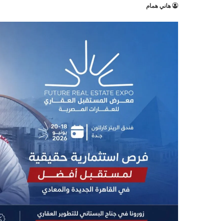
هاني همام