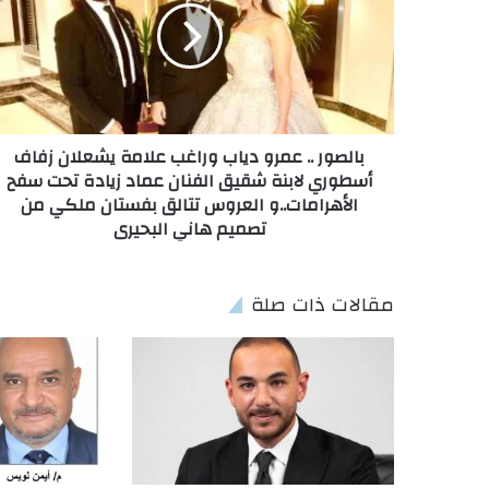
بالصور .. عمرو دياب وراغب علامة يشعلان زفاف
أسطوري لابنة شقيق الفنان عماد زيادة تحت سفح
الأهرامات..و العروس تتالق بفستان ملكي من
تصميم هاني البحيرى
مقالات ذات صلة