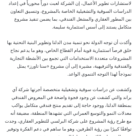
لاستشارات تطوير الأعمال، إن الشركة لعبت دوراً محورياً في إعداد
الدراسات السوقية والتشغيلية الخاصة بالمشروع، وتنسيق التعاون
بين المطور العقاري والمشغل الفندقي، بما يضمن تنفيذ مشروع
متكامل يستند إلى أسس استثمارية سليمة.
وأكدت أن توجه الدولة نحو تنمية مدن الدلتا وتطوير البنية التحتية بها
خلق فرصاً استثمارية قوية أمام القطاع الخاص، وهو ما يدعم نجاح
المشروعات متعددة الاستخدامات التي تجمع بين الأنشطة التجارية
والفندقية والترفيهية، مشيرة إلى أن مشروع «سنا تاورز» يمثل
نموذجاً لهذا التوجه التنموي الواعد.
وكشفت عن دراسات سوقية وتشغيلية متخصصة أجرتها شركة آي
براند والتي كشفت عن وجود فجوة واضحة في المعروض الفندقي
بمنطقة الدلتا، ووجود حاجة إلى تقديم منتج فندقي متكامل يواكب
معدلات النمو والتوسع العمراني التي تشهدها المنطقة، مضيفة أنه
مع طرح رؤية المشروع على شركة البرلسي للتطوير العقاري، وجدت
توافقًا كبيرًا بين رؤية الطرفين، وهو ما ساهم في دعم الفكرة وتوفير