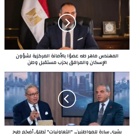
المهندس ماهر طه عضوًا بالأمانة المركزية لشؤون
الإسكان والمرافق بحزب مستقبل وطن
بشرى سارة للمواطنين.. "التعاونيات" تطلق أضخم طرح