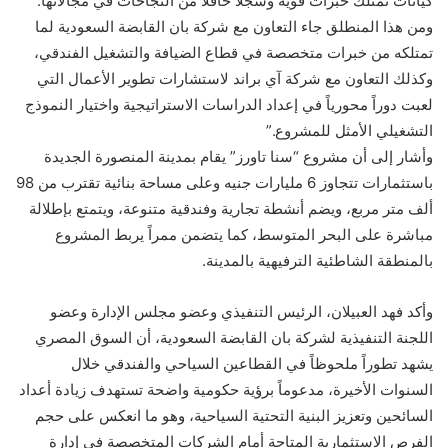
كيانات تمتلك خبرات قوية وسجلاً حافلاً من النجاحات في مجالاتها.
ومن هذا المنطلق جاء التعاون مع شركة بان القابضة السعودية لما
تمتلكه من خبرات متخصصة في قطاع الضيافة والتشغيل الفندقي،
وكذلك التعاون مع شركة آي براند لاستشارات تطوير الأعمال التي
لعبت دوراً محورياً في إعداد الدراسات الاستراتيجية واختيار النموذج
التشغيلي الأمثل للمشروع.”
وأشار إلى أن مشروع “سنا تاورز” يقام بمدينة المنصورة الجديدة
باستثمارات تتجاوز 6 مليارات جنيه وعلى مساحة بنائية تقترب من 98
ألف متر مربع، ويضم أنشطة تجارية وفندقية متنوعة، ويتمتع بإطلالة
مباشرة على البحر المتوسط، كما يتضمن ممراً يربط المشروع
بالمنطقة الشاطئية الترفيهية بالمدينة.
وأكد فهد العبيلان، الرئيس التنفيذي وعضو مجلس الإدارة وعضو
اللجنة التنفيذية لشركة بان القابضة السعودية، أن السوق المصري
يشهد تطوراً ملحوظاً في القطاعين السياحي والفندقي خلال
السنوات الأخيرة، مدعوماً برؤية حكومية واضحة تستهدف زيادة أعداد
السائحين وتعزيز البنية التحتية السياحية، وهو ما انعكس على حجم
الفرص الاستثمارية المتاحة أمام الشركات المتخصصة في إدارة