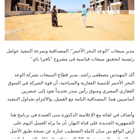
مدير مبيعات “الوعد البحر الأحمر”: المصداقية وسرعة التنفيذ عوامل
رئيسية لتحقيق مبيعات قياسية في مشروع “تافيرا باي”
أكد المهندس مصطفى راشد، مدير قطاع المبيعات بشركة الوعد
البحر الأحمر للتنمية العقارية والسياحية، أن قوة الشركة في السوق
العقاري المصري وسوق رأس سدر تحديداً تعود إلى عنصرين
أساسيين هما: المصداقية التامة مع العميل، والالتزام بجداول التنفيذ.
وأضاف في لقائه مع الإعلامية الدكتورة منى العمدة في برنامج هنا
الجمهورية الجديدة على قناة النهار، أن ما يراه العميل اليوم على
أرض الواقع من مبان كاملة التشطيب عبارة عن نسخة طبق الأصل
مع التصاميم الهندسية والـ 3D التي تعاقد عليها العملاء، مما يكشف