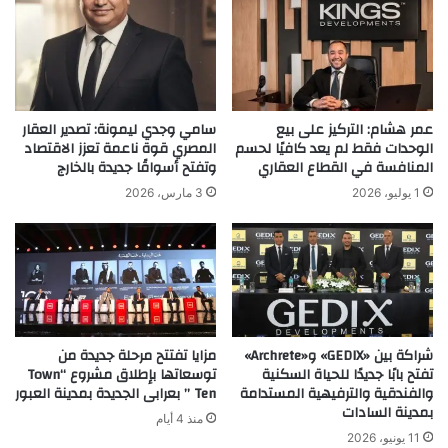
عمر هشام: التركيز على بيع
سامي وجدي ليمونة: تصدير العقار
الوحدات فقط لم يعد كافيًا لحسم
المصري قوة ناعمة تعزز الاقتصاد
المنافسة في القطاع العقاري
وتفتح أسواقًا جديدة بالخارج
1 يوليو، 2026
3 مارس، 2026
شراكة بين «GEDIX» و«Archrete»
مزايا تفتتح مرحلة جديدة من
تفتح بابًا جديدًا للحياة السكنية
توسعاتها بإطلاق مشروع “Town
والفندقية والترفيهية المستدامة
Ten ” بعرابى الجديدة بمدينة العبور
بمدينة السادات
منذ 4 أيام
11 يونيو، 2026