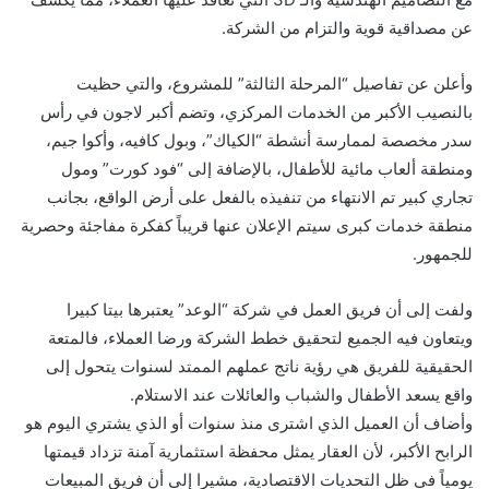
عن مصداقية قوية والتزام من الشركة.
وأعلن عن تفاصيل “المرحلة الثالثة” للمشروع، والتي حظيت
بالنصيب الأكبر من الخدمات المركزي، وتضم أكبر لاجون في رأس
سدر مخصصة لممارسة أنشطة “الكياك”، وبول كافيه، وأكوا جيم،
ومنطقة ألعاب مائية للأطفال، بالإضافة إلى “فود كورت” ومول
تجاري كبير تم الانتهاء من تنفيذه بالفعل على أرض الواقع، بجانب
منطقة خدمات كبرى سيتم الإعلان عنها قريباً كفكرة مفاجئة وحصرية
للجمهور.
ولفت إلى أن فريق العمل في شركة “الوعد” يعتبرها بيتا كبيرا
ويتعاون فيه الجميع لتحقيق خطط الشركة ورضا العملاء، فالمتعة
الحقيقية للفريق هي رؤية ناتج عملهم الممتد لسنوات يتحول إلى
واقع يسعد الأطفال والشباب والعائلات عند الاستلام.
وأضاف أن العميل الذي اشترى منذ سنوات أو الذي يشتري اليوم هو
الرابح الأكبر، لأن العقار يمثل محفظة استثمارية آمنة تزداد قيمتها
يومياً في ظل التحديات الاقتصادية، مشيرا إلى أن فريق المبيعات